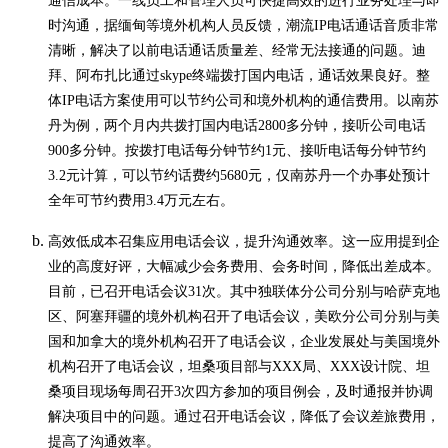
通信成本。一线员工和管理人员可快捷高效的进行业务处理与即
时沟通，据缅甸等境外机构人员反馈，潮流IP电话通话音质非常
清晰，解决了以前电话通话质量差、经常无法接通的问题。迪
拜、阿布扎比通过skype终端拨打国内电话，通话效果良好。整
体IP电话方案使用可以节约公司和境外机构的通信费用。以南苏
丹为例，两个月内共拨打国内电话2800多分钟，接听公司电话
900多分钟。按拨打电话每分钟节约1元、接听电话每分钟节约
3.2元计算，可以节约话费约5680元，仅南苏丹一个办事处预计
全年可节约费用3.4万元左右。
高效低成本召集应用电话会议，提升沟通效率。这一应用提到企
业的高度好评，大幅减少会务费用、会务时间，降低出差成本。
目前，已召开电话会议31次。其中独联体分公司分别与哈萨克地
区、阿塞拜疆的境外机构召开了电话会议，美欧分公司分别与美
国和加拿大的境外机构召开了电话会议，企业发展处与美国境外
机构召开了电话会议，坦桑项目部与XXX局、XXX设计院、坦
桑项目现场每周召开3次四方参加的项目例会，及时通报并协调
解决项目中的问题。通过召开电话会议，降低了会议差旅费用，
提高了沟通效率。