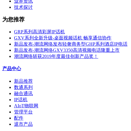
业界资讯
技术探讨
为您推荐
GRP系列高清彩屏IP话机
GXV系列全新升级-桌面视频话机 畅享通信协作
新品发布-潮流网络发布轻奢商务型GHP系列酒店IP电话
新品发布-潮流网络GXV3350高清视频电话隆重上市
潮流网络斩获2019年度最佳创新产品奖！
产品中心
新品推荐
数通系列
融合通讯
IP话机
AIoT物联网
管理平台
配件
退市产品