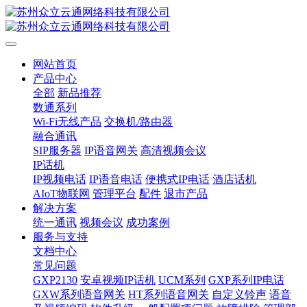
网站首页
产品中心
全部
新品推荐
数通系列
Wi-Fi无线产品
交换机/路由器
融合通讯
SIP服务器
IP语音网关
高清视频会议
IP话机
IP视频电话
IP语音电话
便携式IP电话
酒店话机
AIoT物联网
管理平台
配件
退市产品
解决方案
统一通讯
视频会议
成功案例
服务与支持
文档中心
常见问题
GXP2130
安卓视频IP话机
UCM系列
GXP系列IP电话
GXW系列语音网关
HT系列语音网关
自定义铃声
语音