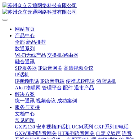
网站首页
产品中心
全部
新品推荐
数通系列
Wi-Fi无线产品
交换机/路由器
融合通讯
SIP服务器
IP语音网关
高清视频会议
IP话机
IP视频电话
IP语音电话
便携式IP电话
酒店话机
AIoT物联网
管理平台
配件
退市产品
解决方案
统一通讯
视频会议
成功案例
服务与支持
文档中心
常见问题
GXP2130
安卓视频IP话机
UCM系列
GXP系列IP电话
GXW系列语音网关
HT系列语音网关
自定义铃声
语音