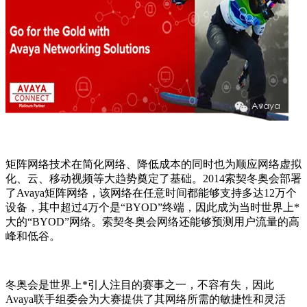
矩阵网络技术在简化网络、降低成本的同时也为顺应网络虚拟
化、云、移动视频等大趋势奠定了基础。
2014
索契冬奥会部署
了
Avaya
矩阵网络，该网络在任意时间都能够支持多达
12
万个
设备，其中超过
4
万个是“
BYOD
”终端，因此成为当时世界上*
大的“
BYOD
”网络。索契冬奥会网络还能够预测用户流量的高
峰和低谷。
冬奥会是世界上*引人注目的赛事之一，不容有失，因此
Avaya
联手组委会为大赛提供了其网络所需的敏捷性和灵活