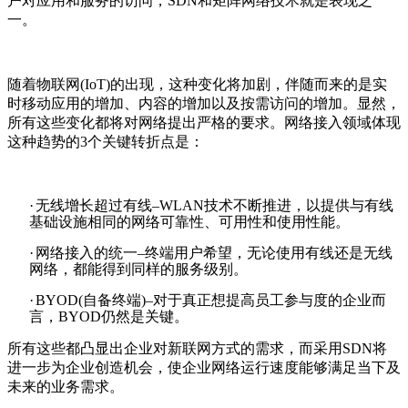
户对应用和服务的访问，
SDN
和矩阵网络技术就是表现之
一。
随着物联网
(IoT)
的出现，这种变化将加剧，伴随而来的是实
时移动应用的增加、内容的增加以及按需访问的增加。显然，
所有这些变化都将对网络提出严格的要求。网络接入领域体现
这种趋势的
3
个关键转折点是：
·
无线增长超过有线–
WLAN
技术不断推进，以提供与有线
基础设施相同的网络可靠性、可用性和使用性能。
·
网络接入的统一–终端用户希望，无论使用有线还是无线
网络，都能得到同样的服务级别。
·
BYOD(
自备终端
)
–对于真正想提高员工参与度的企业而
言，
BYOD
仍然是关键。
所有这些都凸显出企业对新联网方式的需求，而采用
SDN
将
进一步为企业创造机会，使企业网络运行速度能够满足当下及
未来的业务需求。