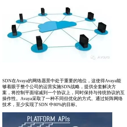
SDN
在
Avaya
的网络愿景中处于重要的地位，这使得
Avaya
能
够着眼于整个公司的运营实施
SDN
战略，提供全套解决方
案，将控制平面缩减到一个协议上，同时保持与传统协议的互
操作性。
Avaya
采取了一种不同但优化的方式。通过矩阵网络
技术，至少实现了
SDN
中
80%
的目标。