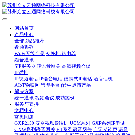
网站首页
产品中心
全部
新品推荐
数通系列
Wi-Fi无线产品
交换机/路由器
融合通讯
SIP服务器
IP语音网关
高清视频会议
IP话机
IP视频电话
IP语音电话
便携式IP电话
酒店话机
AIoT物联网
管理平台
配件
退市产品
解决方案
统一通讯
视频会议
成功案例
服务与支持
文档中心
常见问题
GXP2130
安卓视频IP话机
UCM系列
GXP系列IP电话
GXW系列语音网关
HT系列语音网关
自定义铃声
语音