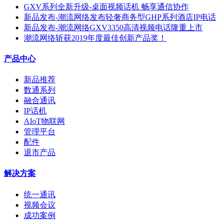
GXV系列全新升级-桌面视频话机 畅享通信协作
新品发布-潮流网络发布轻奢商务型GHP系列酒店IP电话
新品发布-潮流网络GXV3350高清视频电话隆重上市
潮流网络斩获2019年度最佳创新产品奖！
产品中心
新品推荐
数通系列
融合通讯
IP话机
AIoT物联网
管理平台
配件
退市产品
解决方案
统一通讯
视频会议
成功案例