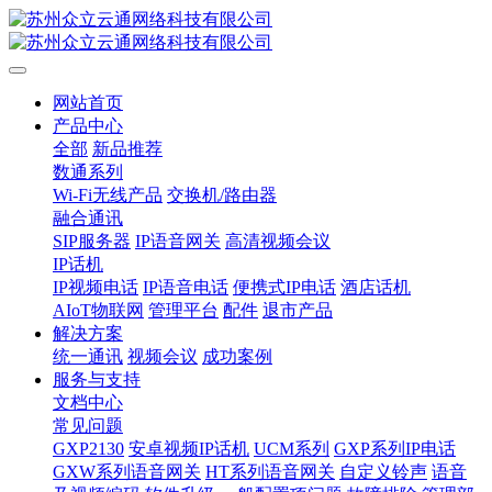
网站首页
产品中心
全部
新品推荐
数通系列
Wi-Fi无线产品
交换机/路由器
融合通讯
SIP服务器
IP语音网关
高清视频会议
IP话机
IP视频电话
IP语音电话
便携式IP电话
酒店话机
AIoT物联网
管理平台
配件
退市产品
解决方案
统一通讯
视频会议
成功案例
服务与支持
文档中心
常见问题
GXP2130
安卓视频IP话机
UCM系列
GXP系列IP电话
GXW系列语音网关
HT系列语音网关
自定义铃声
语音