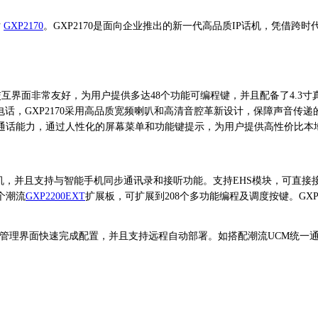
话
GXP2170
。GXP2170是面向企业推出的新一代高品质IP话机，凭借跨
人机交互界面非常友好，为用户提供多达48个功能可编程键，并且配备了4
电话，GXP2170采用高品质宽频喇叭和高清音腔革新设计，保障声音传
会议通话能力，通过人性化的屏幕菜单和功能键提示，为用户提供高性价比本
机，并且支持与智能手机同步通讯录和接听功能。支持EHS模块，可直接接
个潮流
GXP2200EXT
扩展板，可扩展到208个多功能编程及调度按键。GX
Web管理界面快速完成配置，并且支持远程自动部署。如搭配潮流UCM统