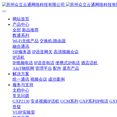
网站首页
产品中心
全部
新品推荐
数通系列
Wi-Fi无线产品
交换机/路由器
融合通讯
SIP服务器
IP语音网关
高清视频会议
IP话机
IP视频电话
IP语音电话
便携式IP电话
酒店话机
AIoT物联网
管理平台
配件
退市产品
解决方案
统一通讯
视频会议
成功案例
服务与支持
文档中心
常见问题
GXP2130
安卓视频IP话机
UCM系列
GXP系列IP电话
G
答疑
VOIP实验室