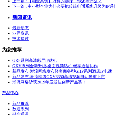
上一篇
: 【潮流案例】万科的选择，你还等什么？
下一篇
: 中小型企业为什么要把传统电话系统升级为IP通
新闻资讯
最新动态
业界资讯
技术探讨
为您推荐
GRP系列高清彩屏IP话机
GXV系列全新升级-桌面视频话机 畅享通信协作
新品发布-潮流网络发布轻奢商务型GHP系列酒店IP电话
新品发布-潮流网络GXV3350高清视频电话隆重上市
潮流网络斩获2019年度最佳创新产品奖！
产品中心
新品推荐
数通系列
融合通讯