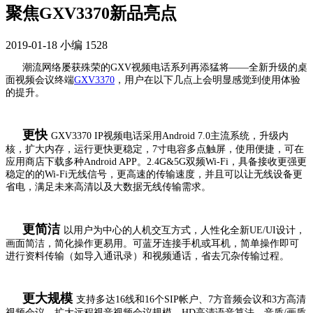
聚焦GXV3370新品亮点
2019-01-18
小编
1528
潮流网络屡获殊荣的GXV视频电话系列再添猛将——全新升级的桌
面视频会议终端
GXV3370
，用户在以下几点上会明显感觉到使用体验
的提升。
更快
GXV3370 IP视频电话采用Android 7.0主流系统，升级内
核，扩大内存，运行更快更稳定，7寸电容多点触屏，使用便捷，可在
应用商店下载多种Android APP。2.4G&5G双频Wi-Fi，具备接收更强更
稳定的的Wi-Fi无线信号，更高速的传输速度，并且可以让无线设备更
省电，满足未来高清以及大数据无线传输需求。
更简洁
以用户为中心的人机交互方式，人性化全新UE/UI设计，
画面简洁，简化操作更易用。可蓝牙连接手机或耳机，简单操作即可
进行资料传输（如导入通讯录）和视频通话，省去冗杂传输过程。
更大规模
支持多达16线和16个SIP帐户、7方音频会议和3方高清
视频会议，扩大远程视音视频会议规模，HD高清语音算法，音质/画质