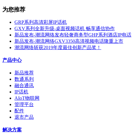
为您推荐
GRP系列高清彩屏IP话机
GXV系列全新升级-桌面视频话机 畅享通信协作
新品发布-潮流网络发布轻奢商务型GHP系列酒店IP电话
新品发布-潮流网络GXV3350高清视频电话隆重上市
潮流网络斩获2019年度最佳创新产品奖！
产品中心
新品推荐
数通系列
融合通讯
IP话机
AIoT物联网
管理平台
配件
退市产品
解决方案