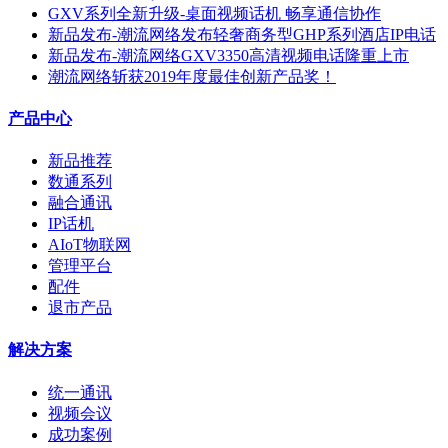
GXV系列全新升级-桌面视频话机 畅享通信协作
新品发布-潮流网络发布轻奢商务型GHP系列酒店IP电话
新品发布-潮流网络GXV3350高清视频电话隆重上市
潮流网络斩获2019年度最佳创新产品奖！
产品中心
新品推荐
数通系列
融合通讯
IP话机
AIoT物联网
管理平台
配件
退市产品
解决方案
统一通讯
视频会议
成功案例