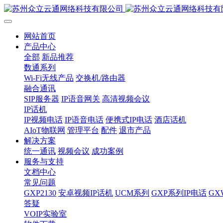
网站首页
产品中心
全部
新品推荐
数通系列
Wi-Fi无线产品
交换机/路由器
融合通讯
SIP服务器
IP语音网关
高清视频会议
IP话机
IP视频电话
IP语音电话
便携式IP电话
酒店话机
AIoT物联网
管理平台
配件
退市产品
解决方案
统一通讯
视频会议
成功案例
服务与支持
文档中心
常见问题
GXP2130
安卓视频IP话机
UCM系列
GXP系列IP电话
G
答疑
VOIP实验室