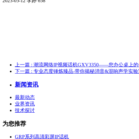
2023-05-12
李婷
658
上一篇
: 潮流网络IP视频话机GXV3350——您办公桌上
下一篇
: 专业态度锤炼臻品-带你揭秘消音&混响声学实验
新闻资讯
最新动态
业界资讯
技术探讨
为您推荐
GRP系列高清彩屏IP话机