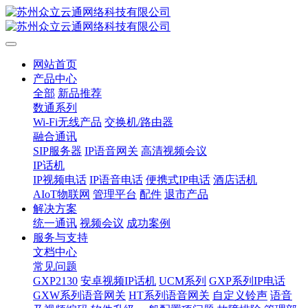
网站首页
产品中心
全部
新品推荐
数通系列
Wi-Fi无线产品
交换机/路由器
融合通讯
SIP服务器
IP语音网关
高清视频会议
IP话机
IP视频电话
IP语音电话
便携式IP电话
酒店话机
AIoT物联网
管理平台
配件
退市产品
解决方案
统一通讯
视频会议
成功案例
服务与支持
文档中心
常见问题
GXP2130
安卓视频IP话机
UCM系列
GXP系列IP电话
GXW系列语音网关
HT系列语音网关
自定义铃声
语音