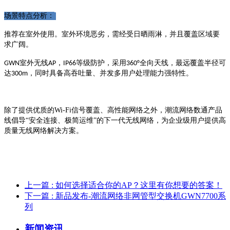
场景特点分析：
推荐在室外使用。室外环境恶劣，需经受
日晒雨淋
，并且覆盖区域要
求广阔。
室外无线
，
等级防护，采用
全向天线，最远覆盖半径可
GWN
AP
IP66
360°
达
，同时具备高吞吐量、并发多用户处理能力强特性。
300m
除了提供优质的Wi-Fi信号覆盖、高性能网络之外，潮流网络数通产品
线倡导“安全连接、极简运维”的下一代无线网络，为企业级用户提供高
质量无线网络解决方案。
上一篇
: 如何选择适合你的AP？这里有你想要的答案！
下一篇
: 新品发布-潮流网络非网管型交换机GWN7700系
列
新闻资讯