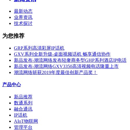
最新动态
业界资讯
技术探讨
为您推荐
GRP系列高清彩屏IP话机
GXV系列全新升级-桌面视频话机 畅享通信协作
新品发布-潮流网络发布轻奢商务型GHP系列酒店IP电话
新品发布-潮流网络GXV3350高清视频电话隆重上市
潮流网络斩获2019年度最佳创新产品奖！
产品中心
新品推荐
数通系列
融合通讯
IP话机
AIoT物联网
管理平台