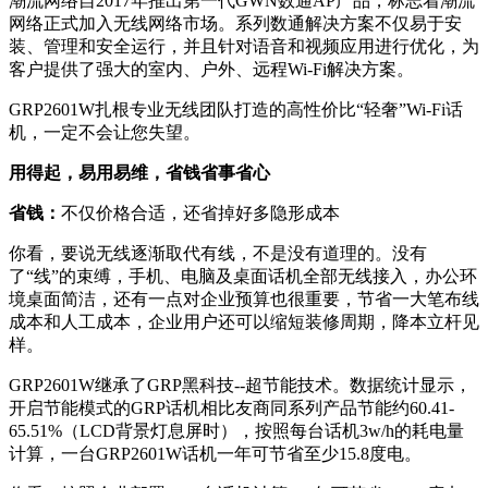
潮流网络自
2017
年推出第一代
GWN
数通
AP
产品，标志着潮流
网络正式加入无线网络市场。系列数通解决方案不仅易于安
装、管理和安全运行，并且针对语音和视频应用进行优化，为
客户提供了强大的室内、户外、远程
Wi-Fi
解决方案。
GRP2601W
扎根专业无线团队打造的高性价比“轻奢”
Wi-Fi
话
机，一定不会让您失望。
用得起
，
易用易维，省钱省事省心
省钱：
不仅价格合适，还省掉好多隐形成本
你看，要说无线逐渐取代有线，不是没有道理的。没有
了
“线”的束缚，手机、电脑及桌面话机全部无线接入，办公环
境桌面简洁，还有一点对企业预算也很重要，节省一大笔布线
成本和人工成本，企业用户还可以缩短装修周期，降本立杆见
样。
GRP2601W
继承了
GRP
黑科技
--
超节能技术。数据统计显示，
开启节能模式的
GRP
话机相比友商同系列产品节能约
60.41-
65.51%
（
LCD
背景灯息屏时），按照每台话机
3w/h
的耗电量
计算，一台
GRP2601W
话机一年可节省至少
15.8
度电。