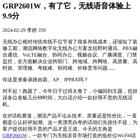
GRP2601W，有了它，无线语音体验上
9.9分
2024-02-29
李婷
359
无线
办公相对传统布线不仅节省了很多布线成本，还缩短了装
修工期，潮流网络数字化无线办公方案含括即时通讯、
PBX
融
合通信、
VoLTE
融合、协同办公、视频会议、广播调度、门禁
监控，全方面解决企业跨部门、跨地域、跨网络、高质量、高
时效、管理难、考核难、协同难、价格贵等问题
......
你这是准备谈路由器、
AP
、
IPPBX
吗？
对不起！跑题了，今年日子过得太卷了，小编回到主题，也担
误各位老板几分钟时间，大白话介绍一款好用不贵的无线话
机。
在
IP
话机赛道，潮流产品不论从技术、质量还是性价比，一直
都是公认好评如潮。这一类漂亮自夸的话咱们先按住不提，为
客户提供好用不贵的产品才是王道。今天的主角是
GRP2601W
，一款专门为无线语音市场打造的低价位
Wi-Fi6
话