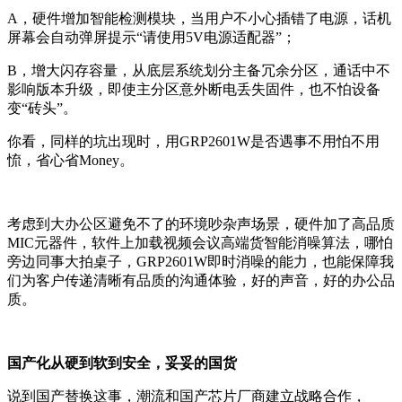
A
，硬件增加智能检测模块，当用户不小心插错了电源，话机
屏幕会自动弹屏提示“请使用
5V
电源适配器”；
B
，增大闪存容量，从底层系统划分主备冗余分区，通话中不
影响版本升级，即使主分区意外断电丢失固件，也不怕设备
变“砖头”。
你看，同样的坑出现时，用
GRP2601W
是否遇事不用怕不用
㤺，省心省
Money
。
考虑到大办公区避免不了的环境吵杂声场景，硬件加了高品质
MIC
元器件，软件上加载视频会议高端货智能消噪算法，哪怕
旁边同事大拍桌子，
GRP2601W
即时消噪的能力，也能保障我
们为客户传递清晰有品质的沟通体验，好的声音，好的办公品
质。
国产化从硬到软到安全，妥妥的国货
说到国产替换这事，潮流和国产芯片厂商建立战略合作，