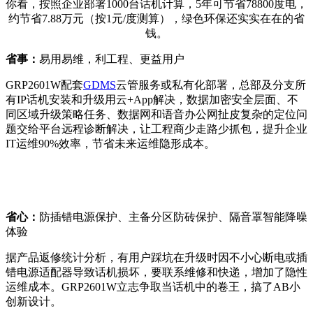
你看，按照企业部署
1000
台话机计算，
5
年可节省
78800
度电，
约节省
7.88
万元（按
1
元
/
度测算），绿色环保还实实在在的省
钱。
省事：
易用易维，利工程、更益用户
GRP2601W
配套
GDMS
云管服务或私有化部署，总部及分支所
有
IP
话机安装和升级用云
+App
解决，数据加密安全层面、不
同区域升级策略任务、数据网和语音办公网扯皮复杂的定位问
题交给平台远程诊断解决，让工程商少走路少抓包，提升企业
IT
运维
90%
效率，节省未来运维隐形成本。
省心：
防插错电源保护、主备分区防砖保护、隔音罩智能降噪
体验
据产品返修统计分析，有用户踩坑在升级时因不小心断电或插
错电源适配器导致话机损坏，要联系维修和快递，增加了隐性
运维成本。
GRP2601W
立志争取当话机中的卷王，搞了
AB
小
创新设计。