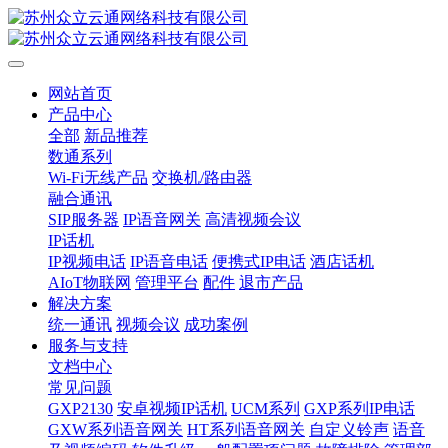
网站首页
产品中心
全部
新品推荐
数通系列
Wi-Fi无线产品
交换机/路由器
融合通讯
SIP服务器
IP语音网关
高清视频会议
IP话机
IP视频电话
IP语音电话
便携式IP电话
酒店话机
AIoT物联网
管理平台
配件
退市产品
解决方案
统一通讯
视频会议
成功案例
服务与支持
文档中心
常见问题
GXP2130
安卓视频IP话机
UCM系列
GXP系列IP电话
GXW系列语音网关
HT系列语音网关
自定义铃声
语音