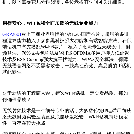
机，以下需要花几分钟阅读，各位老板有时间可关注细看。
用得安心
，
Wi-Fi6
和全面加载的无线专业能力
GRP2601
W
上了颗业界强悍的
4
核
1.2G
国产芯片，超强的多进
程运算能力植入了众多黑科技强大功能和高端智能算法。在低
端话机中率先搭配
Wi-Fi6
芯片，植入了潮流专业天线设计、射
频算法、
70%
抗丢包算法及
Wi-Fi6 OFDMA
多用户接入低延迟
技术及
BSS Coloring
强大抗干扰能力、
WPA3
安全算法，保障
无线语音网络不受黑客攻击，一款高性价比、高品质的
IP
话机
就此诞生。
对于老练的工程商来说，筛选
Wi-Fi
话机一定会看品质。那如
何确保品质？
无线射频技术是一个细分专业的活，大多数传统
IP
电话厂商缺
乏无线射频实验室装置及底层研发经验，
Wi-Fi
话机持续稳定
性一直存在较大挑战。