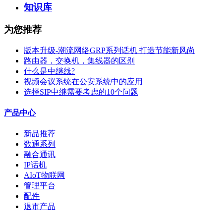
知识库
为您推荐
版本升级-潮流网络GRP系列话机 打造节能新风尚
路由器，交换机，集线器的区别
什么是中继线?
视频会议系统在公安系统中的应用
选择SIP中继需要考虑的10个问题
产品中心
新品推荐
数通系列
融合通讯
IP话机
AIoT物联网
管理平台
配件
退市产品