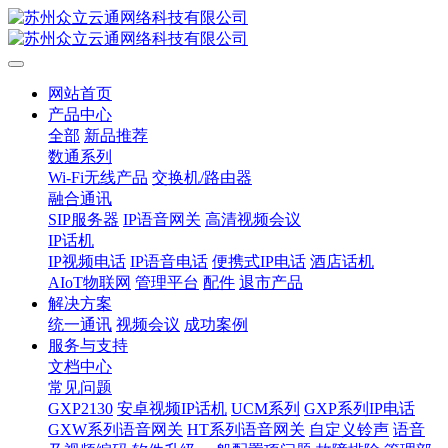
网站首页
产品中心
全部
新品推荐
数通系列
Wi-Fi无线产品
交换机/路由器
融合通讯
SIP服务器
IP语音网关
高清视频会议
IP话机
IP视频电话
IP语音电话
便携式IP电话
酒店话机
AIoT物联网
管理平台
配件
退市产品
解决方案
统一通讯
视频会议
成功案例
服务与支持
文档中心
常见问题
GXP2130
安卓视频IP话机
UCM系列
GXP系列IP电话
GXW系列语音网关
HT系列语音网关
自定义铃声
语音