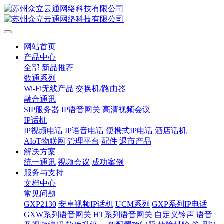
网站首页
产品中心
全部
新品推荐
数通系列
Wi-Fi无线产品
交换机/路由器
融合通讯
SIP服务器
IP语音网关
高清视频会议
IP话机
IP视频电话
IP语音电话
便携式IP电话
酒店话机
AIoT物联网
管理平台
配件
退市产品
解决方案
统一通讯
视频会议
成功案例
服务与支持
文档中心
常见问题
GXP2130
安卓视频IP话机
UCM系列
GXP系列IP电话
GXW系列语音网关
HT系列语音网关
自定义铃声
语音