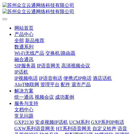
网站首页
产品中心
全部
新品推荐
数通系列
Wi-Fi无线产品
交换机/路由器
融合通讯
SIP服务器
IP语音网关
高清视频会议
IP话机
IP视频电话
IP语音电话
便携式IP电话
酒店话机
AIoT物联网
管理平台
配件
退市产品
解决方案
统一通讯
视频会议
成功案例
服务与支持
文档中心
常见问题
GXP2130
安卓视频IP话机
UCM系列
GXP系列IP电话
GXW系列语音网关
HT系列语音网关
自定义铃声
语音