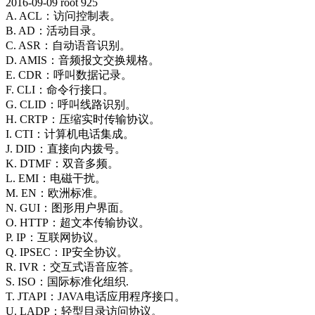
2016-09-09
root
925
A.
ACL：访问控制表。
B.
AD：活动目录。
C.
ASR：自动语音识别。
D.
AMIS：音频报文交换规格。
E.
CDR：呼叫数据记录。
F.
CLI：命令行接口。
G.
CLID：呼叫线路识别。
H.
CRTP：压缩实时传输协议。
I.
CTI：计算机电话集成。
J.
DID：直接向内拨号。
K.
DTMF：双音多频。
L.
EMI：电磁干扰。
M.
EN：欧洲标准。
N.
GUI：图形用户界面。
O.
HTTP：超文本传输协议。
P.
IP：互联网协议。
Q.
IPSEC：IP安全协议。
R.
IVR：交互式语音应答。
S.
ISO：国际标准化组织.
T.
JTAPI：JAVA电话应用程序接口。
U.
LADP：轻型目录访问协议。