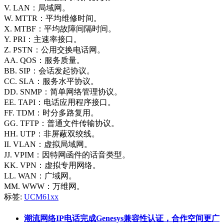
V.
LAN：局域网。
W.
MTTR：平均维修时间。
X.
MTBF：平均故障间隔时间。
Y.
PRI：主速率接口。
Z.
PSTN：公用交换电话网。
AA.
QOS：服务质量。
BB.
SIP：会话发起协议。
CC.
SLA：服务水平协议。
DD.
SNMP：简单网络管理协议。
EE.
TAPI：电话应用程序接口。
FF.
TDM：时分多路复用。
GG.
TFTP：普通文件传输协议。
HH.
UTP：非屏蔽双绞线。
II.
VLAN：虚拟局域网。
JJ.
VPIM：因特网函件的话音类型。
KK.
VPN：虚拟专用网络。
LL.
WAN：广域网。
MM.
WWW：万维网。
标签:
UCM61xx
潮流网络IP电话完成Genesys兼容性认证，合作空间更广