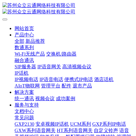
网站首页
产品中心
全部
新品推荐
数通系列
Wi-Fi无线产品
交换机/路由器
融合通讯
SIP服务器
IP语音网关
高清视频会议
IP话机
IP视频电话
IP语音电话
便携式IP电话
酒店话机
AIoT物联网
管理平台
配件
退市产品
解决方案
统一通讯
视频会议
成功案例
服务与支持
文档中心
常见问题
GXP2130
安卓视频IP话机
UCM系列
GXP系列IP电话
GXW系列语音网关
HT系列语音网关
自定义铃声
语音