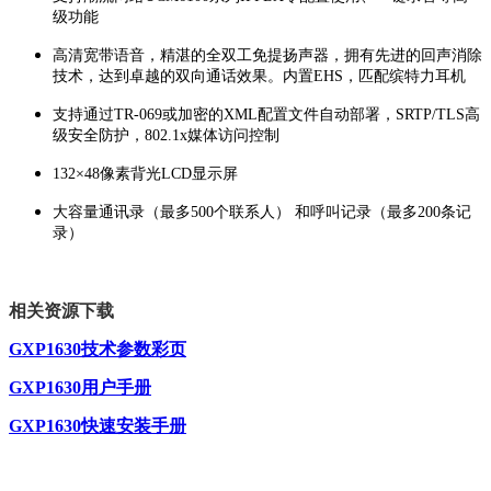
级功能
高清宽带语音，精湛的全双工免提扬声器，拥有先进的回声消除
技术，达到卓越的双向通话效果。内置EHS，匹配缤特力耳机
支持通过TR-069或加密的XML配置文件自动部署，SRTP/TLS高
级安全防护，802.1x媒体访问控制
132×48像素背光LCD显示屏
大容量通讯录（最多500个联系人） 和呼叫记录（最多200条记
录）
相
关资源下载
GXP1630技术参数彩页
GXP1630用户手册
GXP1630快速安装手册