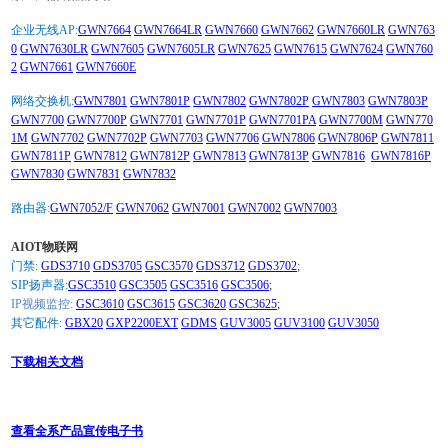
企业无线AP:
GWN7664
GWN7664LR
GWN7660
GWN7662
GWN7660LR
GWN763
0
GWN7630LR
GWN7605
GWN7605LR
GWN7625
GWN7615
GWN7624
GWN760
2
GWN7661
GWN7660E
网络交换机:
GWN7801
GWN7801P
GWN7802
GWN7802P
GWN7803
GWN7803P
GWN7700
GWN7700P
GWN7701
GWN7701P
GWN7701PA
GWN7700M
GWN770
1M
GWN7702
GWN7702P
GWN7703
GWN7706
GWN7806
GWN7806P
GWN7811
GWN7811P
GWN7812
GWN7812P
GWN7813
GWN7813P
GWN7816
GWN7816P
GWN7830
GWN7831
GWN7832
路由器:
GWN7052/F
GWN7062
GWN7001
GWN7002
GWN7003
AIOT物联网
门禁:
GDS3710
GDS3705
GSC3570
GDS3712
GDS3702
;
SIP扬声器:
GSC3510
GSC3505
GSC3516
GSC3506
;
IP视频监控:
GSC3610
GSC3615
GSC3620
GSC3625
;
其它配件:
GBX20
GXP2200EXT
GDMS
GUV3005
GUV3100
GUV3050
下载相关文档
查看全系产品宣传电子书