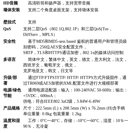
HD音频
高清听筒和扬声器，支持宽带音频
墙体安装
支持二个角度桌面支架，支持墙体安装
壁挂式
支持
QoS
支持二层QoS（802.1Q,802.1P）和三层QoS(Tos，
DiffServ，MPLS）
安全性
基于MD5和MD5-sess based 鉴权的普通用户和管理员级
别密码，256位AES安全配置文件，
SRTP，TLS和HTTPS通话加密，802.1x的媒体访问控制
多语言
简体中文，繁体中文，英文，德文，意大利文，法文，
西班牙文，葡萄牙文，俄文，
克罗地亚文，韩文，日文等
升级/部
通过FTP/FTPSTFTP/ HTTP/ HTTPS方式升级固件，通
署
过TR069或AES加密的XML配置文件进行大规模部署
电源/绿色
通用电源适配器：输入：100-240VAC 50-60Hz；输出：
节能
+5VDC，600mA；
供电：符合IEEE802.3af2级，3.84W-6.49W
产品规格
尺寸：222.5mm (L) x 208.5mm (W) x 76.2mm (H)含手柄
单位重量: 0.8kg 包装重量: 1.2kg
温度和湿
工作：0°C一40°C，存储：-10°C一60°C，湿度：10％一
度
90％，无冷凝