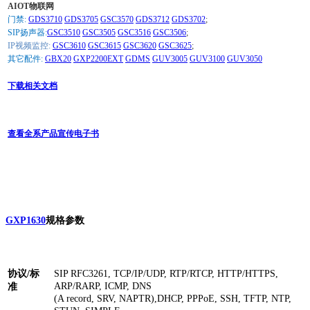
AIOT物联网
门禁:
GDS3710
GDS3705
GSC3570
GDS3712
GDS3702
;
SIP扬声器:
GSC3510
GSC3505
GSC3516
GSC3506
;
IP视频监控:
GSC3610
GSC3615
GSC3620
GSC3625
;
其它配件:
GBX20
GXP2200EXT
GDMS
GUV3005
GUV3100
GUV3050
下载相关文档
查看全系产品宣传电子书
GXP1630
规格参数
协议/标
SIP RFC3261, TCP/IP/UDP, RTP/RTCP, HTTP/HTTPS,
ARP/RARP, ICMP, DNS
准
(A record, SRV, NAPTR),DHCP, PPPoE, SSH, TFTP, NTP,