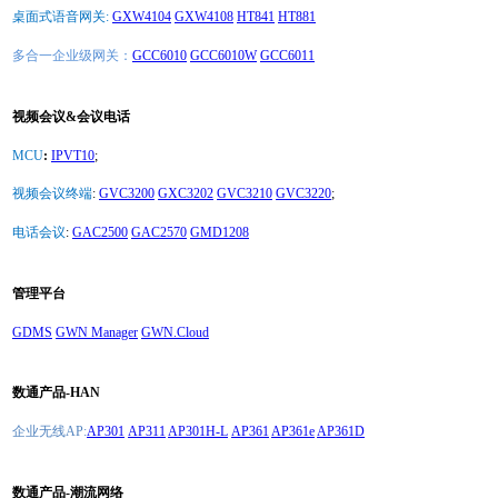
桌面式语音网关:
GXW4104
GXW4108
HT841
HT881
多合一企业级网关：
GCC6010
GCC6010W
GCC6011
视频会议&会议电话
MCU
:
IPVT10
;
视频会议终端
:
GVC3200
GXC3202
GVC3210
GVC3220
;
电话会议
:
GAC2500
GAC2570
GMD1208
管理平台
GDMS
GWN Manager
GWN.Cloud
数通产品-HAN
企业无线AP:
AP301
AP311
AP301H-L
AP361
AP361e
AP361D
数通产品-潮流网络