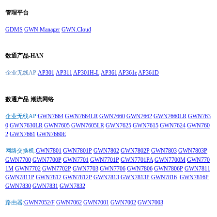
管理平台
GDMS
GWN Manager
GWN.Cloud
数通产品-HAN
企业无线AP:
AP301
AP311
AP301H-L
AP361
AP361e
AP361D
数通产品-潮流网络
企业无线AP:
GWN7664
GWN7664LR
GWN7660
GWN7662
GWN7660LR
GWN763
0
GWN7630LR
GWN7605
GWN7605LR
GWN7625
GWN7615
GWN7624
GWN760
2
GWN7661
GWN7660E
网络交换机:
GWN7801
GWN7801P
GWN7802
GWN7802P
GWN7803
GWN7803P
GWN7700
GWN7700P
GWN7701
GWN7701P
GWN7701PA
GWN7700M
GWN770
1M
GWN7702
GWN7702P
GWN7703
GWN7706
GWN7806
GWN7806P
GWN7811
GWN7811P
GWN7812
GWN7812P
GWN7813
GWN7813P
GWN7816
GWN7816P
GWN7830
GWN7831
GWN7832
路由器:
GWN7052/F
GWN7062
GWN7001
GWN7002
GWN7003