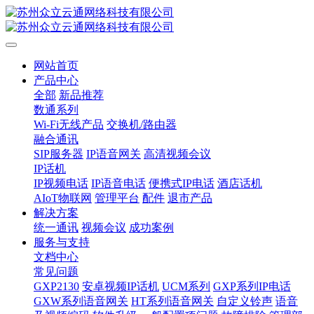
网站首页
产品中心
全部
新品推荐
数通系列
Wi-Fi无线产品
交换机/路由器
融合通讯
SIP服务器
IP语音网关
高清视频会议
IP话机
IP视频电话
IP语音电话
便携式IP电话
酒店话机
AIoT物联网
管理平台
配件
退市产品
解决方案
统一通讯
视频会议
成功案例
服务与支持
文档中心
常见问题
GXP2130
安卓视频IP话机
UCM系列
GXP系列IP电话
GXW系列语音网关
HT系列语音网关
自定义铃声
语音