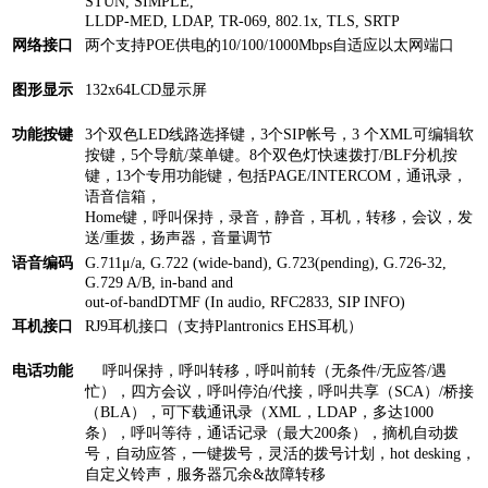
STUN, SIMPLE,
LLDP-MED, LDAP, TR-069, 802.1x, TLS, SRTP
网络接口
两个支持POE供电的10/100/1000Mbps自适应以太网端口
图形显示
132x64LCD显示屏
功能按键
3个双色LED线路选择键，3个SIP帐号，3 个XML可编辑软
按键，5个导航/菜单键。8个双色灯快速拨打/BLF分机按
键，13个专用功能键，包括PAGE/INTERCOM，通讯录，
语音信箱，
Home键，呼叫保持，录音，静音，耳机，转移，会议，发
送/重拨，扬声器，音量调节
语音编码
G.711μ/a, G.722 (wide-band), G.723(pending), G.726-32,
G.729 A/B, in-band and
out-of-bandDTMF (In audio, RFC2833, SIP INFO)
耳机接口
RJ9耳机接口（支持Plantronics EHS耳机）
电话功能
呼叫保持，呼叫转移，呼叫前转（无条件/无应答/遇
忙），四方会议，呼叫停泊/代接，呼叫共享（SCA）/桥接
（BLA），可下载通讯录（XML，LDAP，多达1000
条），呼叫等待，通话记录（最大200条），摘机自动拨
号，自动应答，一键拨号，灵活的拨号计划，hot desking，
自定义铃声，服务器冗余&故障转移