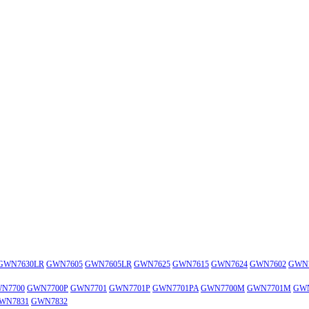
GWN7630LR
GWN7605
GWN7605LR
GWN7625
GWN7615
GWN7624
GWN7602
GWN
N7700
GWN7700P
GWN7701
GWN7701P
GWN7701PA
GWN7700M
GWN7701M
GWN
WN7831
GWN7832