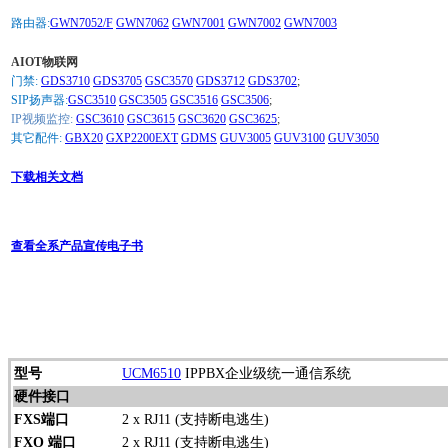
路由器:
GWN7052/F
GWN7062
GWN7001
GWN7002
GWN7003
AIOT物联网
门禁:
GDS3710
GDS3705
GSC3570
GDS3712
GDS3702
;
SIP扬声器:
GSC3510
GSC3505
GSC3516
GSC3506
;
IP视频监控:
GSC3610
GSC3615
GSC3620
GSC3625
;
其它配件:
GBX20
GXP2200EXT
GDMS
GUV3005
GUV3100
GUV3050
下载相关文档
查看全系产品宣传电子书
型号
UCM6510
IPPBX企业级统一通信系统
硬件接口
FXS端口
2 x RJ11 (支持断电逃生)
FXO 端口
2 x RJ11 (支持断电逃生)