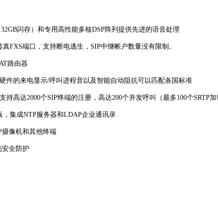
3内存，32GB闪存）和专用高性能多核DSP阵列提供先进的语音处理
拟电话/传真FXS端口，支持断电逃生，SIP中继帐户数量没有限制。
AT路由器
基于硬件的来电显示/呼叫进程音以及智能自动阻抗可以匹配各国标准
支持高达2000个SIP终端的注册，高达200个并发呼叫（最多100个SR
集成NTP服务器和LDAP企业通讯录
IP摄像机和其他终端
的安全防护