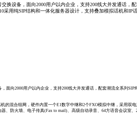
核心语音交换设备，面向2000用户以内企业，支持200线大并发通话
0采用纯SIP结构和一体化服务器设计，支持叠加模拟话机和IP
面向2000用户以内企业，支持200线大并发通话，配套潮流全系列SI
IP话机的混合组网，硬件内置一个E1数字中继和2个FXO模拟中继，采用
由器、防火墙、电子传真(Fax to mail)、高级自动录音、64方语音会