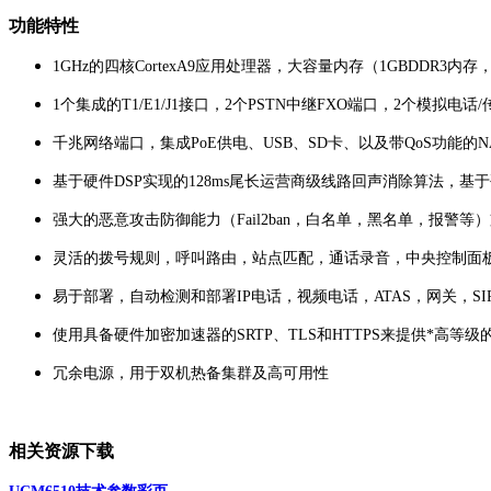
功能特性
1GHz的四核CortexA9应用处理器，大容量内存（1GBDDR
1个集成的T1/E1/J1接口，2个PSTN中继FXO端口，2个模
千兆网络端口，集成PoE供电、USB、SD卡、以及带QoS功能的N
基于硬件DSP实现的128ms尾长运营商级线路回声消除算法，
强大的恶意攻击防御能力（Fail2ban，白名单，黑名单，报警等）
灵活的拨号规则，呼叫路由，站点匹配，通话录音，中央控制面板，
易于部署，自动检测和部署IP电话，视频电话，ATAS，网关，S
使用具备硬件加密加速器的SRTP、TLS和HTTPS来提供*高等级
冗余电源，用于双机热备集群及高可用性
相关资源下载