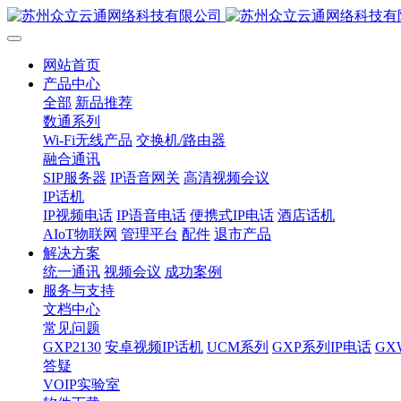
网站首页
产品中心
全部
新品推荐
数通系列
Wi-Fi无线产品
交换机/路由器
融合通讯
SIP服务器
IP语音网关
高清视频会议
IP话机
IP视频电话
IP语音电话
便携式IP电话
酒店话机
AIoT物联网
管理平台
配件
退市产品
解决方案
统一通讯
视频会议
成功案例
服务与支持
文档中心
常见问题
GXP2130
安卓视频IP话机
UCM系列
GXP系列IP电话
G
答疑
VOIP实验室