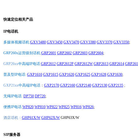
快速定位相关产品
IP电话机
多媒体视频话机:
GXV3480
GXV3450
GXV3470
GXV3380
GXV3370
GXV3350
;
GRP260x运营级别话机:
GRP2601
GRP2602
GRP2603
GRP2604
;
GRP26xx
中高端IP电话:
GRP2612
GRP2612P
GRP2612W
GRP2613
GRP2614
GRP261
普及型IP电话:
GXP1610
GXP1615
GXP1620
GXP1625
GXP1628
GXP1630
;
GXP21xx
中高端IP电话
：
GXP2170
GXP2160
GXP2140
GXP2130
GXP2135
;
无绳IP电话:
DP750
DP720
;
便携IP电话:
WP820
WP810
WP822
WP825
WP816
WP826
;
酒店话机：
GHP61X/W
GHP62X/W
GHP63X/W
SIP服务器