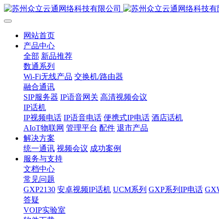
网站首页
产品中心
全部
新品推荐
数通系列
Wi-Fi无线产品
交换机/路由器
融合通讯
SIP服务器
IP语音网关
高清视频会议
IP话机
IP视频电话
IP语音电话
便携式IP电话
酒店话机
AIoT物联网
管理平台
配件
退市产品
解决方案
统一通讯
视频会议
成功案例
服务与支持
文档中心
常见问题
GXP2130
安卓视频IP话机
UCM系列
GXP系列IP电话
G
答疑
VOIP实验室