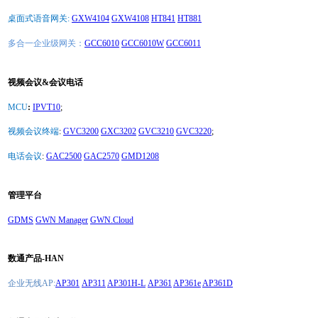
桌面式语音网关:
GXW4104
GXW4108
HT841
HT881
多合一企业级网关：
GCC6010
GCC6010W
GCC6011
视频会议&会议电话
MCU
:
IPVT10
;
视频会议终端
:
GVC3200
GXC3202
GVC3210
GVC3220
;
电话会议
:
GAC2500
GAC2570
GMD1208
管理平台
GDMS
GWN Manager
GWN.Cloud
数通产品-HAN
企业无线AP:
AP301
AP311
AP301H-L
AP361
AP361e
AP361D