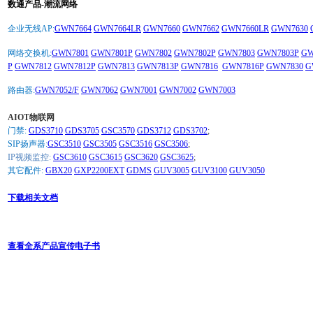
数通产品-潮流网络
企业无线AP:
GWN7664
GWN7664LR
GWN7660
GWN7662
GWN7660LR
GWN7630
网络交换机:
GWN7801
GWN7801P
GWN7802
GWN7802P
GWN7803
GWN7803P
GW
P
GWN7812
GWN7812P
GWN7813
GWN7813P
GWN7816
GWN7816P
GWN7830
G
路由器:
GWN7052/F
GWN7062
GWN7001
GWN7002
GWN7003
AIOT物联网
门禁:
GDS3710
GDS3705
GSC3570
GDS3712
GDS3702
;
SIP扬声器:
GSC3510
GSC3505
GSC3516
GSC3506
;
IP视频监控:
GSC3610
GSC3615
GSC3620
GSC3625
;
其它配件:
GBX20
GXP2200EXT
GDMS
GUV3005
GUV3100
GUV3050
下载相关文档
查看全系产品宣传电子书