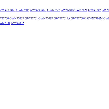
GWN7630LR
GWN7605
GWN7605LR
GWN7625
GWN7615
GWN7624
GWN7602
GWN
N7700
GWN7700P
GWN7701
GWN7701P
GWN7701PA
GWN7700M
GWN7701M
GWN
WN7831
GWN7832