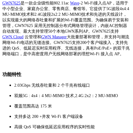
GWN7625
是一款企业级性能
802.11ac
Wave
-2 Wi-Fi
接入点
AP
，适用于
中小型企业、家庭办公室、零售商店、餐馆等。它提供了
5G
波段
4x4:4
MU-MIMO
技术和
2.4G
波段
2x2:2 MU-MIMO
技术和先进的天线设计，
以实现最大的网络吞吐量和扩展的
Wi-Fi
覆盖范围。为确保易于安装和
管理，
GWN7625
采用无控制器分布式网络管理设计，内嵌
AC
控制器
自动发现、最大支持管理
50
个本地
GWN
系列
AP
。
GWN7625
支持
GWN.Cloud
云管理和
GWN Manager
大批量部署和管理，并支持与潮流
网络
Wi-Fi
电话的无缝连接。
GWN7625
支持
200
个客户端接入，支持先
进的
QoS
、低延迟实时应用程序、无线连接，具有
PoE/PoE+
的双千兆
网络端口，是中高密度用户无线网络部署的理想
Wi-Fi
接入点
AP
。
功能特性
2.03Gbps
无线吞吐量和 2 个千兆有线端口
双频5G : 4x4：4 MU-MIMO 技术,2.4G:2x2：2 MU-MIMO
覆盖范围高达
175 米
支持多达
200 +并发 Wi-Fi 客户端设备
高级
QoS 可确保低延迟应用程序的实时性能