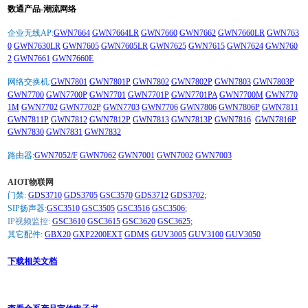
数通产品-潮流网络
企业无线AP:
GWN7664
GWN7664LR
GWN7660
GWN7662
GWN7660LR
GWN763
0
GWN7630LR
GWN7605
GWN7605LR
GWN7625
GWN7615
GWN7624
GWN760
2
GWN7661
GWN7660E
网络交换机:
GWN7801
GWN7801P
GWN7802
GWN7802P
GWN7803
GWN7803P
GWN7700
GWN7700P
GWN7701
GWN7701P
GWN7701PA
GWN7700M
GWN770
1M
GWN7702
GWN7702P
GWN7703
GWN7706
GWN7806
GWN7806P
GWN7811
GWN7811P
GWN7812
GWN7812P
GWN7813
GWN7813P
GWN7816
GWN7816P
GWN7830
GWN7831
GWN7832
路由器:
GWN7052/F
GWN7062
GWN7001
GWN7002
GWN7003
AIOT物联网
门禁:
GDS3710
GDS3705
GSC3570
GDS3712
GDS3702
;
SIP扬声器:
GSC3510
GSC3505
GSC3516
GSC3506
;
IP视频监控:
GSC3610
GSC3615
GSC3620
GSC3625
;
其它配件:
GBX20
GXP2200EXT
GDMS
GUV3005
GUV3100
GUV3050
下载相关文档