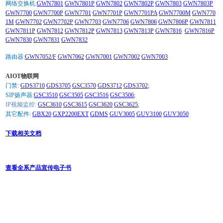
网络交换机:
GWN7801
GWN7801P
GWN7802
GWN7802P
GWN7803
GWN7803P
GWN7700
GWN7700P
GWN7701
GWN7701P
GWN7701PA
GWN7700M
GWN770
1M
GWN7702
GWN7702P
GWN7703
GWN7706
GWN7806
GWN7806P
GWN7811
GWN7811P
GWN7812
GWN7812P
GWN7813
GWN7813P
GWN7816
GWN7816P
GWN7830
GWN7831
GWN7832
路由器:
GWN7052/F
GWN7062
GWN7001
GWN7002
GWN7003
AIOT物联网
门禁:
GDS3710
GDS3705
GSC3570
GDS3712
GDS3702
;
SIP扬声器:
GSC3510
GSC3505
GSC3516
GSC3506
;
IP视频监控:
GSC3610
GSC3615
GSC3620
GSC3625
;
其它配件:
GBX20
GXP2200EXT
GDMS
GUV3005
GUV3100
GUV3050
下载相关文档
查看全系产品宣传电子书