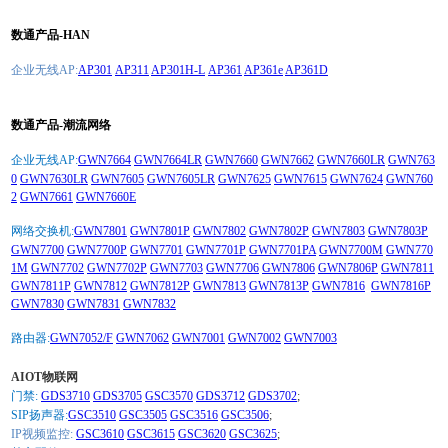
数通产品-HAN
企业无线AP:
AP301
AP311
AP301H-L
AP361
AP361e
AP361D
数通产品-潮流网络
企业无线AP:
GWN7664
GWN7664LR
GWN7660
GWN7662
GWN7660LR
GWN763
0
GWN7630LR
GWN7605
GWN7605LR
GWN7625
GWN7615
GWN7624
GWN760
2
GWN7661
GWN7660E
网络交换机:
GWN7801
GWN7801P
GWN7802
GWN7802P
GWN7803
GWN7803P
GWN7700
GWN7700P
GWN7701
GWN7701P
GWN7701PA
GWN7700M
GWN770
1M
GWN7702
GWN7702P
GWN7703
GWN7706
GWN7806
GWN7806P
GWN7811
GWN7811P
GWN7812
GWN7812P
GWN7813
GWN7813P
GWN7816
GWN7816P
GWN7830
GWN7831
GWN7832
路由器:
GWN7052/F
GWN7062
GWN7001
GWN7002
GWN7003
AIOT物联网
门禁:
GDS3710
GDS3705
GSC3570
GDS3712
GDS3702
;
SIP扬声器:
GSC3510
GSC3505
GSC3516
GSC3506
;
IP视频监控:
GSC3610
GSC3615
GSC3620
GSC3625
;