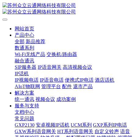
网站首页
产品中心
全部
新品推荐
数通系列
Wi-Fi无线产品
交换机/路由器
融合通讯
SIP服务器
IP语音网关
高清视频会议
IP话机
IP视频电话
IP语音电话
便携式IP电话
酒店话机
AIoT物联网
管理平台
配件
退市产品
解决方案
统一通讯
视频会议
成功案例
服务与支持
文档中心
常见问题
GXP2130
安卓视频IP话机
UCM系列
GXP系列IP电话
GXW系列语音网关
HT系列语音网关
自定义铃声
语音