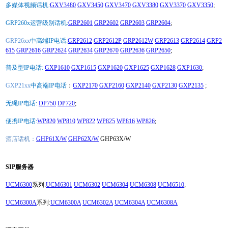
多媒体视频话机:
GXV3480
GXV3450
GXV3470
GXV3380
GXV3370
GXV3350
;
GRP260x运营级别话机:
GRP2601
GRP2602
GRP2603
GRP2604
;
GRP26xx
中高端IP电话:
GRP2612
GRP2612P
GRP2612W
GRP2613
GRP2614
GRP2
615
GRP2616
GRP2624
GRP2634
GRP2670
GRP2636
GRP2650
;
普及型IP电话:
GXP1610
GXP1615
GXP1620
GXP1625
GXP1628
GXP1630
;
GXP21xx
中高端IP电话
：
GXP2170
GXP2160
GXP2140
GXP2130
GXP2135
;
无绳IP电话:
DP750
DP720
;
便携IP电话:
WP820
WP810
WP822
WP825
WP816
WP826
;
酒店话机：
GHP61X/W
GHP62X/W
GHP63X/W
SIP服务器
UCM6300
系列:
UCM6301
UCM6302
UCM6304
UCM6308
UCM6510
;
UCM6300A
系列:
UCM6300A
UCM6302A
UCM6304A
UCM6308A