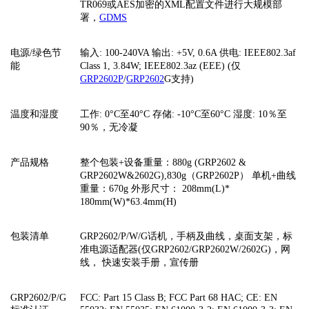
TR069或AES加密的XML配置文件进行大规模部
署，
GDMS
电源
/绿色节
输入
: 100-240VA 输出: +5V, 0.6A 供电: IEEE802.3af
能
Class 1, 3.84W; IEEE802.3az (EEE) (仅
GRP2602P
/
GRP2602
G支持)
温度和湿度
工作
: 0°C至40°C 存储: -10°C至60°C 湿度: 10％至
90％，无冷凝
产品规格
整个包装
+设备重量：880g (GRP2602 &
GRP2602W&2602G),830g（GRP2602P） 单机+曲线
重量：670g 外形尺寸： 208mm(L)*
180mm(W)*63.4mm(H)
包装清单
GRP2602/P/W/G话机，手柄及曲线，桌面支架，标
准电源适配器(仅GRP2602/GRP2602W/2602G)，网
线， 快速安装手册，宣传册
GRP2602/P/G
FCC: Part 15 Class B; FCC Part 68 HAC; CE: EN