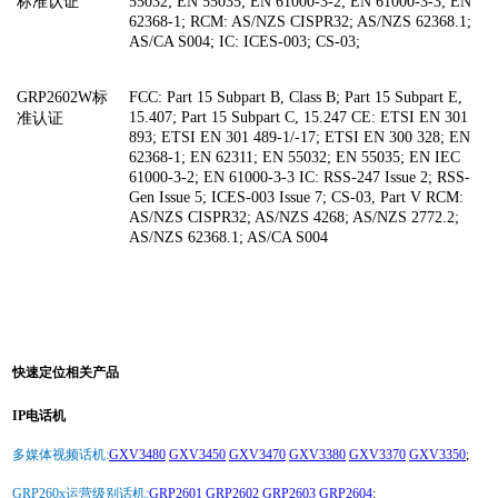
标准认证
55032; EN 55035; EN 61000-3-2; EN 61000-3-3; EN
62368-1; RCM: AS/NZS CISPR32; AS/NZS 62368.1;
AS/CA S004; IC: ICES-003; CS-03;
GRP2602W标
FCC: Part 15 Subpart B, Class B; Part 15 Subpart E,
15.407; Part 15 Subpart C, 15.247 CE: ETSI EN 301
准认证
893; ETSI EN 301 489-1/-17; ETSI EN 300 328; EN
62368-1; EN 62311; EN 55032; EN 55035; EN IEC
61000-3-2; EN 61000-3-3 IC: RSS-247 Issue 2; RSS-
Gen Issue 5; ICES-003 Issue 7; CS-03, Part V RCM:
AS/NZS CISPR32; AS/NZS 4268; AS/NZS 2772.2;
AS/NZS 62368.1; AS/CA S004
快速定位相关产品
IP电话机
多媒体视频话机:
GXV3480
GXV3450
GXV3470
GXV3380
GXV3370
GXV3350
;
GRP260x运营级别话机:
GRP2601
GRP2602
GRP2603
GRP2604
;