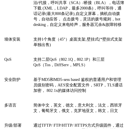
泊/代接，呼叫共享（SCA）/桥接（BLA），电话簿
下载 (XML，LDAP，最多2000条)，呼叫等待，通
话记录(最大800条记录),自定义屏幕，摘机自动拨
号，自动应答， 点击拨号，灵活的拨号规则，hot
desking，自定义来电铃声，服务器冗余&故障转移
墙体安装
支持
1个角度（45°）桌面支架,壁挂式(*壁挂式支架
单独出售)
QoS
支持二层
QoS（802.1Q，802.1P）和三层
QoS（Tos，DiffServ，MPLS）
安全防护
基于
MD5和MD5-sess based 鉴权的普通用户和管理
员级别密码，AES安全配置文件，SRTP，TLS通话
加密， 802.1x的媒体访问控制
多语言
简体中文，英文，德文，意大利文，法文，西班牙
文，葡萄牙文，俄文，克罗地亚文，韩文，日文
升级
/部署
通过
TFTP/ FTP/HTTP/ HTTPS方式升级固件，通过