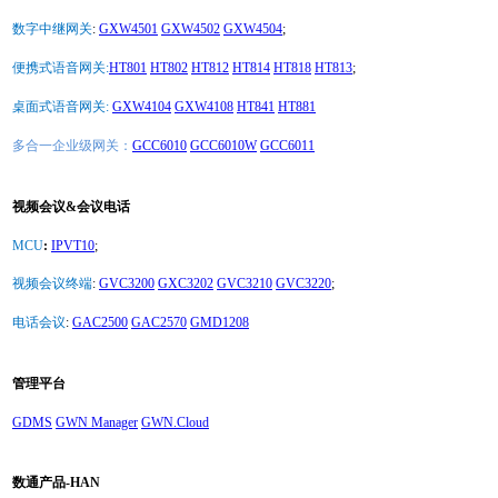
数字中继网关
:
GXW4501
GXW4502
GXW4504
;
便携式语音网关:
HT801
HT802
HT812
HT814
HT818
HT813
;
桌面式语音网关:
GXW4104
GXW4108
HT841
HT881
多合一企业级网关：
GCC6010
GCC6010W
GCC6011
视频会议&会议电话
MCU
:
IPVT10
;
视频会议终端
:
GVC3200
GXC3202
GVC3210
GVC3220
;
电话会议
:
GAC2500
GAC2570
GMD1208
管理平台
GDMS
GWN Manager
GWN.Cloud
数通产品-HAN