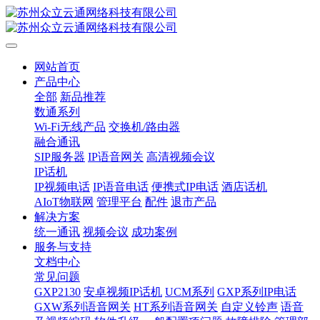
网站首页
产品中心
全部
新品推荐
数通系列
Wi-Fi无线产品
交换机/路由器
融合通讯
SIP服务器
IP语音网关
高清视频会议
IP话机
IP视频电话
IP语音电话
便携式IP电话
酒店话机
AIoT物联网
管理平台
配件
退市产品
解决方案
统一通讯
视频会议
成功案例
服务与支持
文档中心
常见问题
GXP2130
安卓视频IP话机
UCM系列
GXP系列IP电话
GXW系列语音网关
HT系列语音网关
自定义铃声
语音