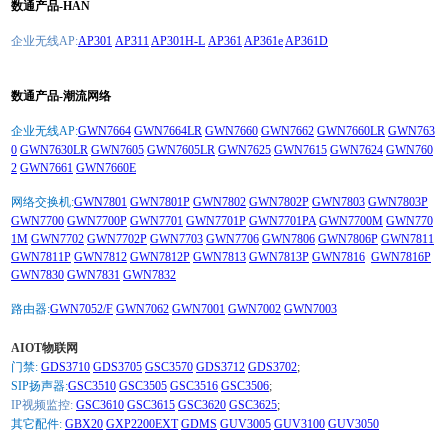
数通产品-HAN
企业无线AP:
AP301
AP311
AP301H-L
AP361
AP361e
AP361D
数通产品-潮流网络
企业无线AP:
GWN7664
GWN7664LR
GWN7660
GWN7662
GWN7660LR
GWN763
0
GWN7630LR
GWN7605
GWN7605LR
GWN7625
GWN7615
GWN7624
GWN760
2
GWN7661
GWN7660E
网络交换机:
GWN7801
GWN7801P
GWN7802
GWN7802P
GWN7803
GWN7803P
GWN7700
GWN7700P
GWN7701
GWN7701P
GWN7701PA
GWN7700M
GWN770
1M
GWN7702
GWN7702P
GWN7703
GWN7706
GWN7806
GWN7806P
GWN7811
GWN7811P
GWN7812
GWN7812P
GWN7813
GWN7813P
GWN7816
GWN7816P
GWN7830
GWN7831
GWN7832
路由器:
GWN7052/F
GWN7062
GWN7001
GWN7002
GWN7003
AIOT物联网
门禁:
GDS3710
GDS3705
GSC3570
GDS3712
GDS3702
;
SIP扬声器:
GSC3510
GSC3505
GSC3516
GSC3506
;
IP视频监控:
GSC3610
GSC3615
GSC3620
GSC3625
;
其它配件:
GBX20
GXP2200EXT
GDMS
GUV3005
GUV3100
GUV3050