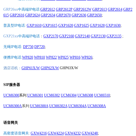
GRP26xx
中高端IP电话:
GRP2612
GRP2612P
GRP2612W
GRP2613
GRP2614
GRP2
615
GRP2616
GRP2624
GRP2634
GRP2670
GRP2636
GRP2650
;
普及型IP电话:
GXP1610
GXP1615
GXP1620
GXP1625
GXP1628
GXP1630
;
GXP21xx
中高端IP电话
：
GXP2170
GXP2160
GXP2140
GXP2130
GXP2135
;
无绳IP电话:
DP750
DP720
;
便携IP电话:
WP820
WP810
WP822
WP825
WP816
WP826
;
酒店话机：
GHP61X/W
GHP62X/W
GHP63X/W
SIP服务器
UCM6300
系列:
UCM6301
UCM6302
UCM6304
UCM6308
UCM6510
;
UCM6300A
系列:
UCM6300A
UCM6302A
UCM6304A
UCM6308A
语音网关
高密度语音网关:
GXW4216
GXW4224
GXW4232
GXW4248
;