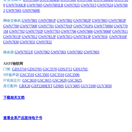
0
GWN7630LR
GWN7605
GWN7605LR
GWN7625
GWN7615
GWN7624
GWN760
2
GWN7661
GWN7660E
网络交换机:
GWN7801
GWN7801P
GWN7802
GWN7802P
GWN7803
GWN7803P
GWN7700
GWN7700P
GWN7701
GWN7701P
GWN7701PA
GWN7700M
GWN770
1M
GWN7702
GWN7702P
GWN7703
GWN7706
GWN7806
GWN7806P
GWN7811
GWN7811P
GWN7812
GWN7812P
GWN7813
GWN7813P
GWN7816
GWN7816P
GWN7830
GWN7831
GWN7832
路由器:
GWN7052/F
GWN7062
GWN7001
GWN7002
GWN7003
AIOT物联网
门禁:
GDS3710
GDS3705
GSC3570
GDS3712
GDS3702
;
SIP扬声器:
GSC3510
GSC3505
GSC3516
GSC3506
;
IP视频监控:
GSC3610
GSC3615
GSC3620
GSC3625
;
其它配件:
GBX20
GXP2200EXT
GDMS
GUV3005
GUV3100
GUV3050
下载相关文档
查看全系产品宣传电子书