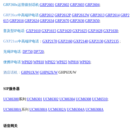
GRP260x运营级别话机:
GRP2601
GRP2602
GRP2603
GRP2604
;
GRP26xx
中高端IP电话:
GRP2612
GRP2612P
GRP2612W
GRP2613
GRP2614
GRP2
615
GRP2616
GRP2624
GRP2634
GRP2670
GRP2636
GRP2650
;
普及型IP电话:
GXP1610
GXP1615
GXP1620
GXP1625
GXP1628
GXP1630
;
GXP21xx
中高端IP电话
：
GXP2170
GXP2160
GXP2140
GXP2130
GXP2135
;
无绳IP电话:
DP750
DP720
;
便携IP电话:
WP820
WP810
WP822
WP825
WP816
WP826
;
酒店话机：
GHP61X/W
GHP62X/W
GHP63X/W
SIP服务器
UCM6300
系列:
UCM6301
UCM6302
UCM6304
UCM6308
UCM6510
;
UCM6300A
系列:
UCM6300A
UCM6302A
UCM6304A
UCM6308A
语音网关