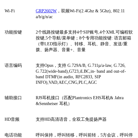
Wi-Fi
GRP2602W
，双频Wi-Fi(2.4Ghz & 5Ghz), 802.11
a/b/g/n/ac
功能按键
2个线路按键最多支持4个SIP账号,4个XML可编程软
按键,5个导航/菜单键；8个专用功能按键: 语言邮箱
（带LED指示灯）、转移、耳机、静音、发送/重
拨、扬声器、音量+、音量
语言编码
支持
Opus，支持 G.729A/B, G.711µ/a-law, G.726,
G.722(wide-band),G723,iLBC,in- band and out-of-
band DTMF(in audio, RFC2833, SIP
INFO),VAD,AEC,CNG,PLC,AGC
辅助接口
RJ9耳机接口（匹配Plantronics EHS耳机& Jabra
&Sennheiser 耳机）
HD音频
支持
HD高清语音，全双工免提扬声器
电话功能
呼叫保持，呼叫转移，呼叫前转，
5方会议，呼叫停