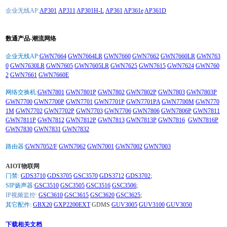
企业无线AP:
AP301
AP311
AP301H-L
AP361
AP361e
AP361D
数通产品-潮流网络
企业无线AP:
GWN7664
GWN7664LR
GWN7660
GWN7662
GWN7660LR
GWN763
0
GWN7630LR
GWN7605
GWN7605LR
GWN7625
GWN7615
GWN7624
GWN760
2
GWN7661
GWN7660E
网络交换机:
GWN7801
GWN7801P
GWN7802
GWN7802P
GWN7803
GWN7803P
GWN7700
GWN7700P
GWN7701
GWN7701P
GWN7701PA
GWN7700M
GWN770
1M
GWN7702
GWN7702P
GWN7703
GWN7706
GWN7806
GWN7806P
GWN7811
GWN7811P
GWN7812
GWN7812P
GWN7813
GWN7813P
GWN7816
GWN7816P
GWN7830
GWN7831
GWN7832
路由器:
GWN7052/F
GWN7062
GWN7001
GWN7002
GWN7003
AIOT物联网
门禁:
GDS3710
GDS3705
GSC3570
GDS3712
GDS3702
;
SIP扬声器:
GSC3510
GSC3505
GSC3516
GSC3506
;
IP视频监控:
GSC3610
GSC3615
GSC3620
GSC3625
;
其它配件:
GBX20
GXP2200EXT
GDMS
GUV3005
GUV3100
GUV3050
下载相关文档