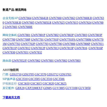
数通产品-潮流网络
企业无线AP:
GWN7664
GWN7664LR
GWN7660
GWN7662
GWN7660LR
GWN763
0
GWN7630LR
GWN7605
GWN7605LR
GWN7625
GWN7615
GWN7624
GWN760
2
GWN7661
GWN7660E
网络交换机:
GWN7801
GWN7801P
GWN7802
GWN7802P
GWN7803
GWN7803P
GWN7700
GWN7700P
GWN7701
GWN7701P
GWN7701PA
GWN7700M
GWN770
1M
GWN7702
GWN7702P
GWN7703
GWN7706
GWN7806
GWN7806P
GWN7811
GWN7811P
GWN7812
GWN7812P
GWN7813
GWN7813P
GWN7816
GWN7816P
GWN7830
GWN7831
GWN7832
路由器:
GWN7052/F
GWN7062
GWN7001
GWN7002
GWN7003
AIOT物联网
门禁:
GDS3710
GDS3705
GSC3570
GDS3712
GDS3702
;
SIP扬声器:
GSC3510
GSC3505
GSC3516
GSC3506
;
IP视频监控:
GSC3610
GSC3615
GSC3620
GSC3625
;
其它配件:
GBX20
GXP2200EXT
GDMS
GUV3005
GUV3100
GUV3050
下载相关文档