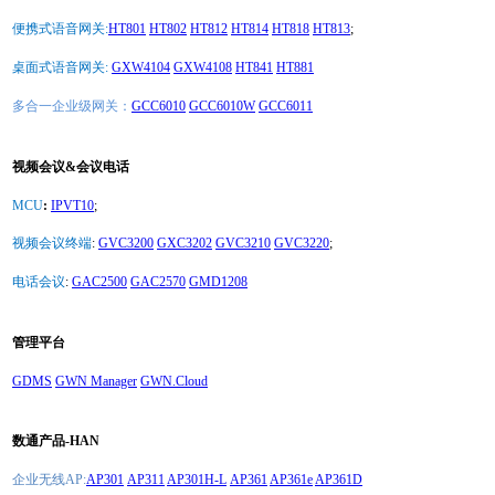
便携式语音网关:
HT801
HT802
HT812
HT814
HT818
HT813
;
桌面式语音网关:
GXW4104
GXW4108
HT841
HT881
多合一企业级网关：
GCC6010
GCC6010W
GCC6011
视频会议&会议电话
MCU
:
IPVT10
;
视频会议终端
:
GVC3200
GXC3202
GVC3210
GVC3220
;
电话会议
:
GAC2500
GAC2570
GMD1208
管理平台
GDMS
GWN Manager
GWN.Cloud
数通产品-HAN
企业无线AP:
AP301
AP311
AP301H-L
AP361
AP361e
AP361D