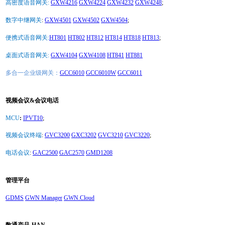
高密度语音网关:
GXW4216
GXW4224
GXW4232
GXW4248
;
数字中继网关
:
GXW4501
GXW4502
GXW4504
;
便携式语音网关:
HT801
HT802
HT812
HT814
HT818
HT813
;
桌面式语音网关:
GXW4104
GXW4108
HT841
HT881
多合一企业级网关：
GCC6010
GCC6010W
GCC6011
视频会议&会议电话
MCU
:
IPVT10
;
视频会议终端
:
GVC3200
GXC3202
GVC3210
GVC3220
;
电话会议
:
GAC2500
GAC2570
GMD1208
管理平台
GDMS
GWN Manager
GWN.Cloud
数通产品-HAN