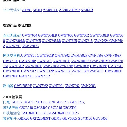
企业无线AP:
AP301
AP311
AP301H-L
AP361
AP361e
AP361D
数通产品-潮流网络
企业无线AP:
GWN7664
GWN7664LR
GWN7660
GWN7662
GWN7660LR
GWN763
0
GWN7630LR
GWN7605
GWN7605LR
GWN7625
GWN7615
GWN7624
GWN760
2
GWN7661
GWN7660E
网络交换机:
GWN7801
GWN7801P
GWN7802
GWN7802P
GWN7803
GWN7803P
GWN7700
GWN7700P
GWN7701
GWN7701P
GWN7701PA
GWN7700M
GWN770
1M
GWN7702
GWN7702P
GWN7703
GWN7706
GWN7806
GWN7806P
GWN7811
GWN7811P
GWN7812
GWN7812P
GWN7813
GWN7813P
GWN7816
GWN7816P
GWN7830
GWN7831
GWN7832
路由器:
GWN7052/F
GWN7062
GWN7001
GWN7002
GWN7003
AIOT物联网
门禁:
GDS3710
GDS3705
GSC3570
GDS3712
GDS3702
;
SIP扬声器:
GSC3510
GSC3505
GSC3516
GSC3506
;
IP视频监控:
GSC3610
GSC3615
GSC3620
GSC3625
;
其它配件:
GBX20
GXP2200EXT
GDMS
GUV3005
GUV3100
GUV3050