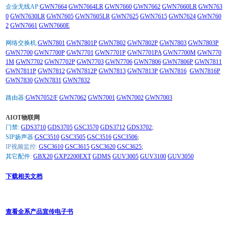
企业无线AP:
GWN7664
GWN7664LR
GWN7660
GWN7662
GWN7660LR
GWN763
0
GWN7630LR
GWN7605
GWN7605LR
GWN7625
GWN7615
GWN7624
GWN760
2
GWN7661
GWN7660E
网络交换机:
GWN7801
GWN7801P
GWN7802
GWN7802P
GWN7803
GWN7803P
GWN7700
GWN7700P
GWN7701
GWN7701P
GWN7701PA
GWN7700M
GWN770
1M
GWN7702
GWN7702P
GWN7703
GWN7706
GWN7806
GWN7806P
GWN7811
GWN7811P
GWN7812
GWN7812P
GWN7813
GWN7813P
GWN7816
GWN7816P
GWN7830
GWN7831
GWN7832
路由器:
GWN7052/F
GWN7062
GWN7001
GWN7002
GWN7003
AIOT物联网
门禁:
GDS3710
GDS3705
GSC3570
GDS3712
GDS3702
;
SIP扬声器:
GSC3510
GSC3505
GSC3516
GSC3506
;
IP视频监控:
GSC3610
GSC3615
GSC3620
GSC3625
;
其它配件:
GBX20
GXP2200EXT
GDMS
GUV3005
GUV3100
GUV3050
下载相关文档
查看全系产品宣传电子书