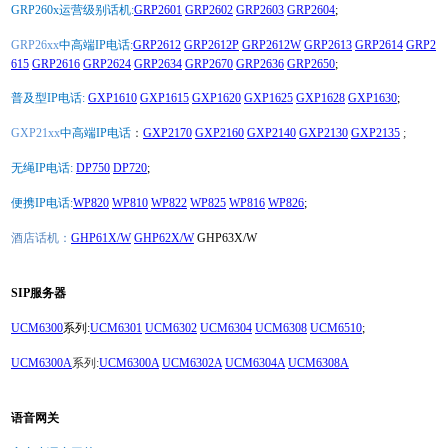
GRP260x运营级别话机:
GRP2601
GRP2602
GRP2603
GRP2604
;
GRP26xx
中高端IP电话:
GRP2612
GRP2612P
GRP2612W
GRP2613
GRP2614
GRP2
615
GRP2616
GRP2624
GRP2634
GRP2670
GRP2636
GRP2650
;
普及型IP电话:
GXP1610
GXP1615
GXP1620
GXP1625
GXP1628
GXP1630
;
GXP21xx
中高端IP电话
：
GXP2170
GXP2160
GXP2140
GXP2130
GXP2135
;
无绳IP电话:
DP750
DP720
;
便携IP电话:
WP820
WP810
WP822
WP825
WP816
WP826
;
酒店话机：
GHP61X/W
GHP62X/W
GHP63X/W
SIP服务器
UCM6300
系列:
UCM6301
UCM6302
UCM6304
UCM6308
UCM6510
;
UCM6300A
系列:
UCM6300A
UCM6302A
UCM6304A
UCM6308A
语音网关