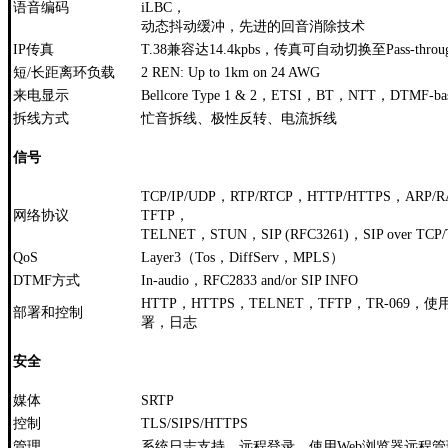
语音编码
iLBC，
动态抖动缓冲，先进的回音消除技术
IP传真
T.38兼容达14.4kpbs，传真可自动切换至Pass-thro
短/长距离环负载
2 REN: Up to 1km on 24 AWG
来电显示
Bellcore Type 1 & 2，ETSI，BT，NTT，DTMF-bas
拆线方式
忙音拆线、极性反转、电流拆线
信号
TCP/IP/UDP，RTP/RTCP，HTTP/HTTPS，AR
网络协议
TFTP，
TELNET，STUN，SIP (RFC3261)，SIP over TCP
QoS
Layer3（Tos，DiffServ，MPLS）
DTMF方式
In-audio，RFC2833 and/or SIP INFO
HTTP，HTTPS，TELNET，TFTP，TR-06
部署和控制
署，日志
安全
媒体
SRTP
控制
TLS/SIPS/HTTPS
管理
系统日志支持，远程登录，使用Web浏览器远程管