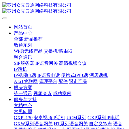
网站首页
产品中心
全部
新品推荐
数通系列
Wi-Fi无线产品
交换机/路由器
融合通讯
SIP服务器
IP语音网关
高清视频会议
IP话机
IP视频电话
IP语音电话
便携式IP电话
酒店话机
AIoT物联网
管理平台
配件
退市产品
解决方案
统一通讯
视频会议
成功案例
服务与支持
文档中心
常见问题
GXP2130
安卓视频IP话机
UCM系列
GXP系列IP电话
GXW系列语音网关
HT系列语音网关
自定义铃声
语音