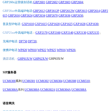
GRP260x运营级别话机:
GRP2601
GRP2602
GRP2603
GRP2604
;
GRP26xx
中高端IP电话:
GRP2612
GRP2612P
GRP2612W
GRP2613
GRP2614
GRP2
615
GRP2616
GRP2624
GRP2634
GRP2670
GRP2636
GRP2650
;
普及型IP电话:
GXP1610
GXP1615
GXP1620
GXP1625
GXP1628
GXP1630
;
GXP21xx
中高端IP电话
：
GXP2170
GXP2160
GXP2140
GXP2130
GXP2135
;
无绳IP电话:
DP750
DP720
;
便携IP电话:
WP820
WP810
WP822
WP825
WP816
WP826
;
酒店话机：
GHP61X/W
GHP62X/W
GHP63X/W
SIP服务器
UCM6300
系列:
UCM6301
UCM6302
UCM6304
UCM6308
UCM6510
;
UCM6300A
系列:
UCM6300A
UCM6302A
UCM6304A
UCM6308A
语音网关