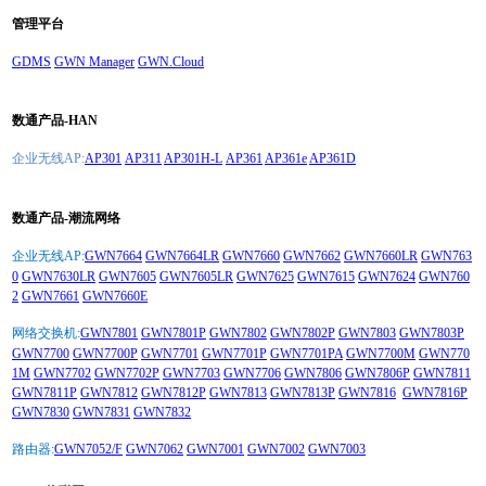
管理平台
GDMS
GWN Manager
GWN.Cloud
数通产品-HAN
企业无线AP:
AP301
AP311
AP301H-L
AP361
AP361e
AP361D
数通产品-潮流网络
企业无线AP:
GWN7664
GWN7664LR
GWN7660
GWN7662
GWN7660LR
GWN763
0
GWN7630LR
GWN7605
GWN7605LR
GWN7625
GWN7615
GWN7624
GWN760
2
GWN7661
GWN7660E
网络交换机:
GWN7801
GWN7801P
GWN7802
GWN7802P
GWN7803
GWN7803P
GWN7700
GWN7700P
GWN7701
GWN7701P
GWN7701PA
GWN7700M
GWN770
1M
GWN7702
GWN7702P
GWN7703
GWN7706
GWN7806
GWN7806P
GWN7811
GWN7811P
GWN7812
GWN7812P
GWN7813
GWN7813P
GWN7816
GWN7816P
GWN7830
GWN7831
GWN7832
路由器:
GWN7052/F
GWN7062
GWN7001
GWN7002
GWN7003