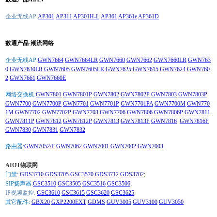
企业无线AP:
AP301
AP311
AP301H-L
AP361
AP361e
AP361D
数通产品-潮流网络
企业无线AP:
GWN7664
GWN7664LR
GWN7660
GWN7662
GWN7660LR
GWN763
0
GWN7630LR
GWN7605
GWN7605LR
GWN7625
GWN7615
GWN7624
GWN760
2
GWN7661
GWN7660E
网络交换机:
GWN7801
GWN7801P
GWN7802
GWN7802P
GWN7803
GWN7803P
GWN7700
GWN7700P
GWN7701
GWN7701P
GWN7701PA
GWN7700M
GWN770
1M
GWN7702
GWN7702P
GWN7703
GWN7706
GWN7806
GWN7806P
GWN7811
GWN7811P
GWN7812
GWN7812P
GWN7813
GWN7813P
GWN7816
GWN7816P
GWN7830
GWN7831
GWN7832
路由器:
GWN7052/F
GWN7062
GWN7001
GWN7002
GWN7003
AIOT物联网
门禁:
GDS3710
GDS3705
GSC3570
GDS3712
GDS3702
;
SIP扬声器:
GSC3510
GSC3505
GSC3516
GSC3506
;
IP视频监控:
GSC3610
GSC3615
GSC3620
GSC3625
;
其它配件:
GBX20
GXP2200EXT
GDMS
GUV3005
GUV3100
GUV3050