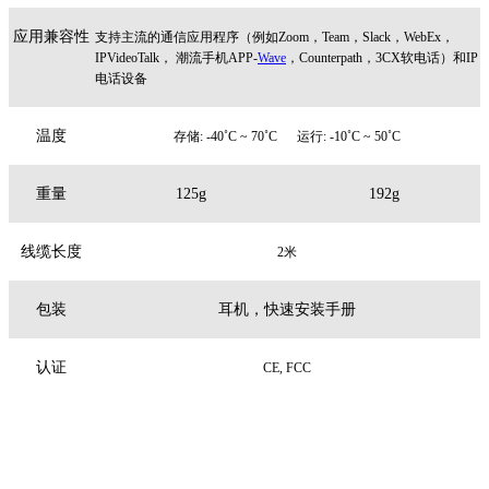
应用兼容性
支持主流的通信应用程序（例如Zoom，Team，Slack，WebEx，
IPVideoTalk， 潮流手机APP-
Wave
，Counterpath，3CX软电话）和IP
电话设备
温度
存储: -40˚C ~ 70˚C 运行: -10˚C ~ 50˚C
重量
125g
192g
线缆长度
2米
包装
耳机，快速安装手册
认证
CE, FCC