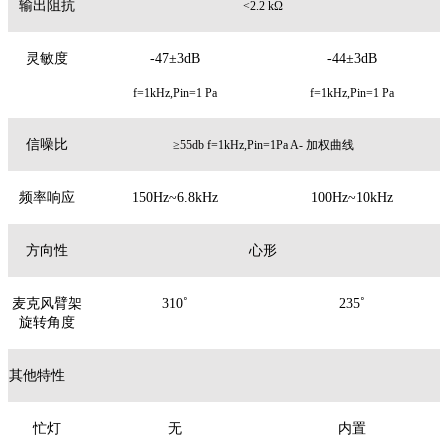
输出阻抗
<2.2 kΩ
灵敏度
-47±3dB
-44±3dB
f=1kHz,Pin=1 Pa
f=1kHz,Pin=1 Pa
信噪比
≥55db f=1kHz,Pin=1Pa A- 加权曲线
频率响应
150Hz~6.8kHz
100Hz~10kHz
方向性
心形
麦克风臂架
310˚
235˚
旋转角度
其他特性
忙灯
无
内置