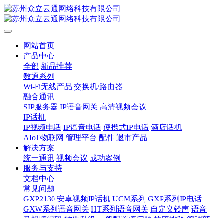
网站首页
产品中心
全部
新品推荐
数通系列
Wi-Fi无线产品
交换机/路由器
融合通讯
SIP服务器
IP语音网关
高清视频会议
IP话机
IP视频电话
IP语音电话
便携式IP电话
酒店话机
AIoT物联网
管理平台
配件
退市产品
解决方案
统一通讯
视频会议
成功案例
服务与支持
文档中心
常见问题
GXP2130
安卓视频IP话机
UCM系列
GXP系列IP电话
GXW系列语音网关
HT系列语音网关
自定义铃声
语音