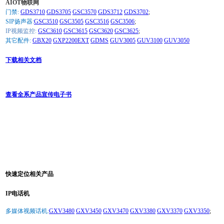
AIOT物联网
门禁:
GDS3710
GDS3705
GSC3570
GDS3712
GDS3702
;
SIP扬声器:
GSC3510
GSC3505
GSC3516
GSC3506
;
IP视频监控:
GSC3610
GSC3615
GSC3620
GSC3625
;
其它配件:
GBX20
GXP2200EXT
GDMS
GUV3005
GUV3100
GUV3050
下载相关文档
查看全系产品宣传电子书
快速定位相关产品
IP电话机
多媒体视频话机:
GXV3480
GXV3450
GXV3470
GXV3380
GXV3370
GXV3350
;