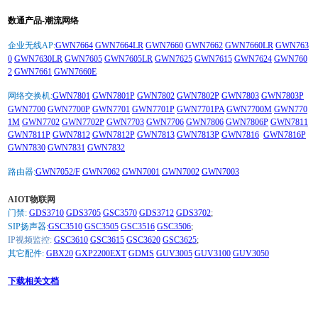
数通产品-潮流网络
企业无线AP:
GWN7664
GWN7664LR
GWN7660
GWN7662
GWN7660LR
GWN763
0
GWN7630LR
GWN7605
GWN7605LR
GWN7625
GWN7615
GWN7624
GWN760
2
GWN7661
GWN7660E
网络交换机:
GWN7801
GWN7801P
GWN7802
GWN7802P
GWN7803
GWN7803P
GWN7700
GWN7700P
GWN7701
GWN7701P
GWN7701PA
GWN7700M
GWN770
1M
GWN7702
GWN7702P
GWN7703
GWN7706
GWN7806
GWN7806P
GWN7811
GWN7811P
GWN7812
GWN7812P
GWN7813
GWN7813P
GWN7816
GWN7816P
GWN7830
GWN7831
GWN7832
路由器:
GWN7052/F
GWN7062
GWN7001
GWN7002
GWN7003
AIOT物联网
门禁:
GDS3710
GDS3705
GSC3570
GDS3712
GDS3702
;
SIP扬声器:
GSC3510
GSC3505
GSC3516
GSC3506
;
IP视频监控:
GSC3610
GSC3615
GSC3620
GSC3625
;
其它配件:
GBX20
GXP2200EXT
GDMS
GUV3005
GUV3100
GUV3050
下载相关文档