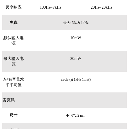
频率响应
100Hz~7kHz
20Hz~20kHz
失真
最大: 3% & 1kHz
默认输入电
10mW
源
最大输入电
20mW
源
左/右音量水
≤3dB (at 1kHz 1mW)
平平均值
麦克风
尺寸
Φ4.0*2.2 mm