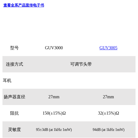
查看全系产品宣传电子书
型号
GUV3000
GUV3005
连接方式
可调节头带
耳机
扬声器直径
27mm
27mm
阻抗
150(±15%)Ω
32(±15%)Ω
灵敏度
95±3dB (at 1kHz 1mW)
94dB (at 1kHz 1mW)