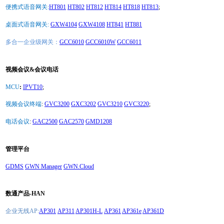
便携式语音网关:
HT801
HT802
HT812
HT814
HT818
HT813
;
桌面式语音网关:
GXW4104
GXW4108
HT841
HT881
多合一企业级网关：
GCC6010
GCC6010W
GCC6011
视频会议&会议电话
MCU
:
IPVT10
;
视频会议终端
:
GVC3200
GXC3202
GVC3210
GVC3220
;
电话会议
:
GAC2500
GAC2570
GMD1208
管理平台
GDMS
GWN Manager
GWN.Cloud
数通产品-HAN
企业无线AP:
AP301
AP311
AP301H-L
AP361
AP361e
AP361D