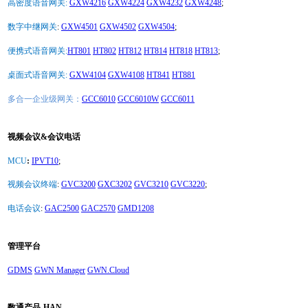
高密度语音网关:
GXW4216
GXW4224
GXW4232
GXW4248
;
数字中继网关
:
GXW4501
GXW4502
GXW4504
;
便携式语音网关:
HT801
HT802
HT812
HT814
HT818
HT813
;
桌面式语音网关:
GXW4104
GXW4108
HT841
HT881
多合一企业级网关：
GCC6010
GCC6010W
GCC6011
视频会议&会议电话
MCU
:
IPVT10
;
视频会议终端
:
GVC3200
GXC3202
GVC3210
GVC3220
;
电话会议
:
GAC2500
GAC2570
GMD1208
管理平台
GDMS
GWN Manager
GWN.Cloud
数通产品-HAN