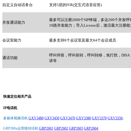
自定义自动话务台
支持5层的IVR(交互式语音应答)
最多可以注册2000个SIP终端，多达200个并发呼叫
并发通话能力
18路并发能力；导入License后，激活最大注册
会议室能力
最多支持8个会议室及最大64个会议成员
呼叫停留，呼叫前转，呼叫转移，免打扰，DISA，ring
通话功能
讲等
快速定位相关产品
IP电话机
多媒体视频话机:
GXV3480
GXV3450
GXV3470
GXV3380
GXV3370
GXV3350
;
GRP260x运营级别话机:
GRP2601
GRP2602
GRP2603
GRP2604
;