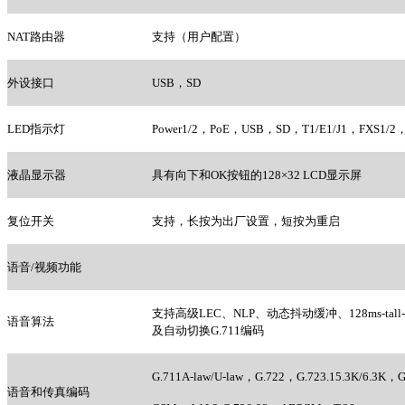
NAT
路由器
支持（用户配置）
外设接口
USB
，SD
LED
指示灯
Power1/2
，PoE，USB，SD，T1/E1/J1，FXS1
液晶显示器
具有向下和OK按钮的128×32 LCD显示屏
复位开关
支持，长按为出厂设置，短按为重启
语音/视频功能
支持高级LEC、NLP、动态抖动缓冲、128ms-ta
语音算法
及自动切换G.711编码
G.711A-law/U-law
，G.722，G.723.15.3K/6.3K，
语音和传真编码