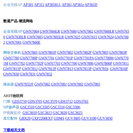
企业无线AP:
AP301
AP311
AP301H-L
AP361
AP361e
AP361D
数通产品-潮流网络
企业无线AP:
GWN7664
GWN7664LR
GWN7660
GWN7662
GWN7660LR
GWN763
0
GWN7630LR
GWN7605
GWN7605LR
GWN7625
GWN7615
GWN7624
GWN760
2
GWN7661
GWN7660E
网络交换机:
GWN7801
GWN7801P
GWN7802
GWN7802P
GWN7803
GWN7803P
GWN7700
GWN7700P
GWN7701
GWN7701P
GWN7701PA
GWN7700M
GWN770
1M
GWN7702
GWN7702P
GWN7703
GWN7706
GWN7806
GWN7806P
GWN7811
GWN7811P
GWN7812
GWN7812P
GWN7813
GWN7813P
GWN7816
GWN7816P
GWN7830
GWN7831
GWN7832
路由器:
GWN7052/F
GWN7062
GWN7001
GWN7002
GWN7003
AIOT物联网
门禁:
GDS3710
GDS3705
GSC3570
GDS3712
GDS3702
;
SIP扬声器:
GSC3510
GSC3505
GSC3516
GSC3506
;
IP视频监控:
GSC3610
GSC3615
GSC3620
GSC3625
;
其它配件:
GBX20
GXP2200EXT
GDMS
GUV3005
GUV3100
GUV3050
下载相关文档