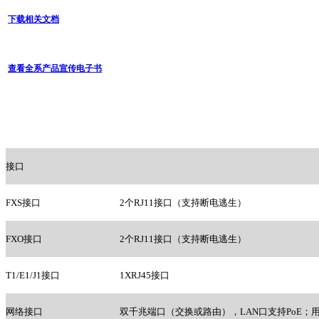
下载相关文档
查看全系产品宣传电子书
接口
FXS
接口
2
个RJ11接口（支持断电逃生）
FXO
接口
2
个RJ11接口（支持断电逃生）
T1/E1/J1
接口
1XRJ45
接口
网络接口
双千兆端口（交换或路由），LAN口支持PoE