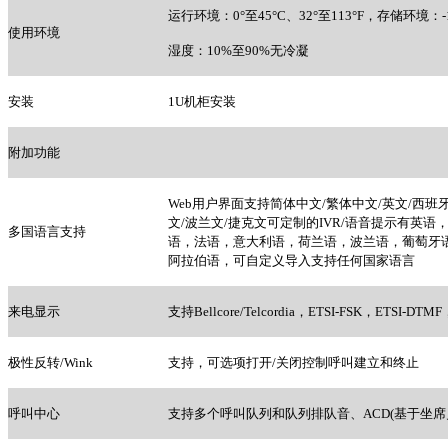
运行环境：0°至45°C、32°至113°F，存储环境：-10
使用环境
湿度：10%至90%无冷凝
安装
1U
机柜安装
附加功能
Web
用户界面支持简体中文/繁体中文/英文/西班牙
文/波兰文/捷克文可定制的IVR/语音提示有英
多国语言支持
语，法语，意大利语，荷兰语，波兰语，葡萄牙
阿拉伯语，可自定义导入支持任何国家语言
来电显示
支持Bellcore/Telcordia，ETSI-FSK，ETSI-DTMF
极性反转/Wink
支持，可选项打开/关闭控制呼叫建立和终止
呼叫中心
支持多个呼叫队列和队列排队音、ACD(基于坐席