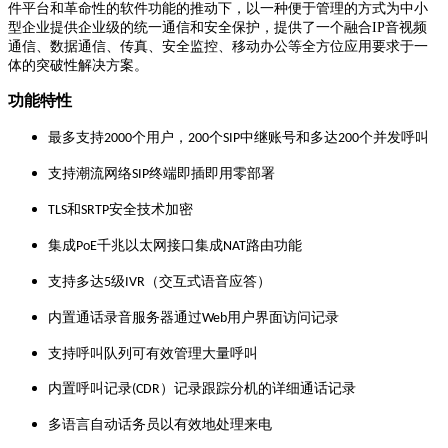
件平台和革命性的软件功能的推动下，以一种便于管理的方式为中小
型企业提供企业级的统一通信和安全保护，提供了一个融合IP音视频
通信、数据通信、传真、安全监控、移动办公等全方位应用要求于一
体的突破性解决方案。
功能特性
最多支持
个用户，
个
中继账号和多达
个并发呼叫
2000
200
SIP
200
支持潮流网络
终端即插即用零部署
SIP
和
安全技术加密
TLS
SRTP
集成
千兆以太网接口集成
路由功能
PoE
NAT
支持多达
级
（交互式语音应答）
5
IVR
内置通话录音服务器通过
用户界面访问记录
Web
支持呼叫队列可有效管理大量呼叫
内置呼叫记录
）记录跟踪分机的详细通话记录
(CDR
多语言自动话务员以有效地处理来电