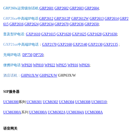
GRP260x运营级别话机:
GRP2601
GRP2602
GRP2603
GRP2604
;
GRP26xx
中高端IP电话:
GRP2612
GRP2612P
GRP2612W
GRP2613
GRP2614
GRP2
615
GRP2616
GRP2624
GRP2634
GRP2670
GRP2636
GRP2650
;
普及型IP电话:
GXP1610
GXP1615
GXP1620
GXP1625
GXP1628
GXP1630
;
GXP21xx
中高端IP电话
：
GXP2170
GXP2160
GXP2140
GXP2130
GXP2135
;
无绳IP电话:
DP750
DP720
;
便携IP电话:
WP820
WP810
WP822
WP825
WP816
WP826
;
酒店话机：
GHP61X/W
GHP62X/W
GHP63X/W
SIP服务器
UCM6300
系列:
UCM6301
UCM6302
UCM6304
UCM6308
UCM6510
;
UCM6300A
系列:
UCM6300A
UCM6302A
UCM6304A
UCM6308A
语音网关