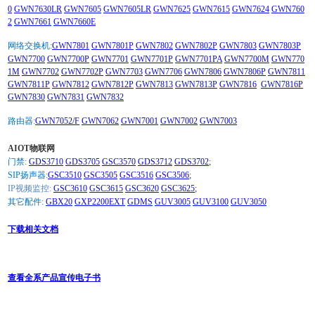
0
GWN7630LR
GWN7605
GWN7605LR
GWN7625
GWN7615
GWN7624
GWN760
2
GWN7661
GWN7660E
网络交换机:
GWN7801
GWN7801P
GWN7802
GWN7802P
GWN7803
GWN7803P
GWN7700
GWN7700P
GWN7701
GWN7701P
GWN7701PA
GWN7700M
GWN770
1M
GWN7702
GWN7702P
GWN7703
GWN7706
GWN7806
GWN7806P
GWN7811
GWN7811P
GWN7812
GWN7812P
GWN7813
GWN7813P
GWN7816
GWN7816P
GWN7830
GWN7831
GWN7832
路由器:
GWN7052/F
GWN7062
GWN7001
GWN7002
GWN7003
AIOT物联网
门禁:
GDS3710
GDS3705
GSC3570
GDS3712
GDS3702
;
SIP扬声器:
GSC3510
GSC3505
GSC3516
GSC3506
;
IP视频监控:
GSC3610
GSC3615
GSC3620
GSC3625
;
其它配件:
GBX20
GXP2200EXT
GDMS
GUV3005
GUV3100
GUV3050
下载相关文档
查看全系产品宣传电子书