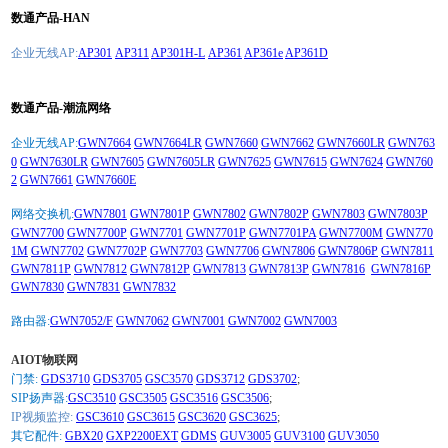
数通产品-HAN
企业无线AP:
AP301
AP311
AP301H-L
AP361
AP361e
AP361D
数通产品-潮流网络
企业无线AP:
GWN7664
GWN7664LR
GWN7660
GWN7662
GWN7660LR
GWN763
0
GWN7630LR
GWN7605
GWN7605LR
GWN7625
GWN7615
GWN7624
GWN760
2
GWN7661
GWN7660E
网络交换机:
GWN7801
GWN7801P
GWN7802
GWN7802P
GWN7803
GWN7803P
GWN7700
GWN7700P
GWN7701
GWN7701P
GWN7701PA
GWN7700M
GWN770
1M
GWN7702
GWN7702P
GWN7703
GWN7706
GWN7806
GWN7806P
GWN7811
GWN7811P
GWN7812
GWN7812P
GWN7813
GWN7813P
GWN7816
GWN7816P
GWN7830
GWN7831
GWN7832
路由器:
GWN7052/F
GWN7062
GWN7001
GWN7002
GWN7003
AIOT物联网
门禁:
GDS3710
GDS3705
GSC3570
GDS3712
GDS3702
;
SIP扬声器:
GSC3510
GSC3505
GSC3516
GSC3506
;
IP视频监控:
GSC3610
GSC3615
GSC3620
GSC3625
;
其它配件:
GBX20
GXP2200EXT
GDMS
GUV3005
GUV3100
GUV3050