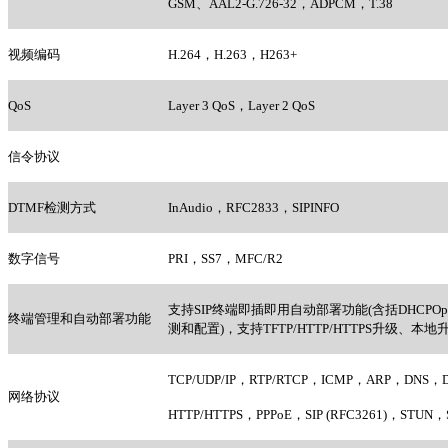
GSM
、AAL2-G.726-32，ADPCM，T.38
视频编码
H.264
，H.263，H263+
QoS
Layer 3 QoS
，Layer 2 QoS
信令协议
DTMF
检测方式
InAudio
，RFC2833，SIPINFO
数字信号
PRI
，SS7，MFC/R2
支持SIP终端即插即用自动部署功能(含括DHCPOption
终端管理和自动部署功能
测和配置)，支持TFTP/HTTP/HTTPS升级、本地
TCP/UDP/IP
，RTP/RTCP，ICMP，ARP，DNS，
网络协议
HTTP/HTTPS
，PPPoE，SIP (RFC3261)，STUN