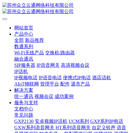
网站首页
产品中心
全部
新品推荐
数通系列
Wi-Fi无线产品
交换机/路由器
融合通讯
SIP服务器
IP语音网关
高清视频会议
IP话机
IP视频电话
IP语音电话
便携式IP电话
酒店话机
AIoT物联网
管理平台
配件
退市产品
解决方案
统一通讯
视频会议
成功案例
服务与支持
文档中心
常见问题
GXP2130
安卓视频IP话机
UCM系列
GXP系列IP电话
GXW系列语音网关
HT系列语音网关
自定义铃声
语音